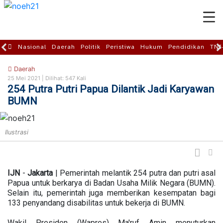
Nasional
Daerah
Politik
Peristiwa
Hukum
Pendidikan
TNI
Daerah
25 Mei 2021 |
Dilihat: 547 Kali
254 Putra Putri Papua Dilantik Jadi Karyawan
BUMN
Ilustrasi
IJN
-
Jakarta
| Pemerintah melantik 254 putra dan putri asal
Papua untuk berkarya di Badan Usaha Milik Negara (BUMN).
Selain itu, pemerintah juga memberikan kesempatan bagi
133 penyandang disabilitas untuk bekerja di BUMN.
Wakil Presiden (Wapres) Ma'ruf Amin menuturkan