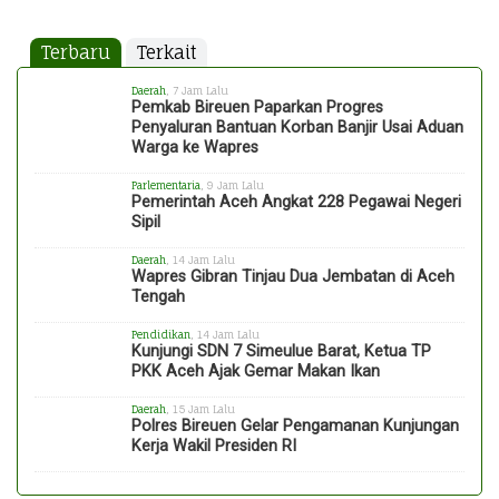
Terbaru
Terkait
Daerah
, 7 Jam Lalu
Pemkab Bireuen Paparkan Progres
Penyaluran Bantuan Korban Banjir Usai Aduan
Warga ke Wapres
Parlementaria
, 9 Jam Lalu
Pemerintah Aceh Angkat 228 Pegawai Negeri
Sipil
Daerah
, 14 Jam Lalu
Wapres Gibran Tinjau Dua Jembatan di Aceh
Tengah
Pendidikan
, 14 Jam Lalu
Kunjungi SDN 7 Simeulue Barat, Ketua TP
PKK Aceh Ajak Gemar Makan Ikan
Daerah
, 15 Jam Lalu
Polres Bireuen Gelar Pengamanan Kunjungan
Kerja Wakil Presiden RI