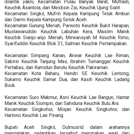
dilantik yakni, Kecamatan Pulau Banyak Barat, Mufliadi,
Keuchik Asantola, dan Meidisin Zai, Keuchik Ujung Sialit.
Kecamatan Singkil, Mufrin Kepala Kampung Teluk Ambun
dan Darmi Kepala Kampung Selok Aceh.
Kecamatan Gunung Meriah, Parwoto Keuchik Bukit Harapan,
Mustawaruddin Keuchik Labuhan Kera, Maslim Manik
Keuchik Sianjo-anjo Meriah, Mirwansyah M Keuchik Rimo,
Syarifuddin Keuchik Blok 31, Salman Keuchik Pertampakan.
Kecamatan Simpang Kanan, Anwar Keuchik Lae Riman,
Sabirin Keuchik Tanjung Mas, Ibrahim Tumangger Keuchik
Pertabas, dan Ramidun Berutu Keuchik Pakiraman.
Kecamatan Kota Baharu, Hendri SE Keuchik Lentong,
Sukarno Keuchik Samar Dua, dan Kasih Keuchik Ladang
Bisik.
Kecamatan Suro Makmur, Asni Keuchik Lae Bangun, Hantar
Manik Keuchik Siompin, dan Sahiduna Keuchik Bulu Ara.
Kecamatan Singkohor, Misjan Keuchik Singkohor, dan
Hartono Keuchik Lae Pinang.
Bupati Aceh Singkil, Dulmusrid dalam arahannya
mengatakan, pelantikan tersebut merupakan awal dari