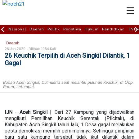
Nasional
Daerah
Politik
Peristiwa
Hukum
Pendidikan
TNI-
Daerah
28 Jan 2020 |
Dilihat: 1064 Kali
26 Keuchik Terpilih di Aceh Singkil Dilantik, 1
Gagal
Bupati Aceh Singkil, Dulmusrid saat melantik puluhan Keuchik, di Opp
Room, setempat.
IJN
-
Aceh
Singkil
| Dari 27 Kampung yang dijadwalkan
mengikuti Pemilihan Keuchik Serentak (Pilcitak), di
Kabupaten Aceh Singkil tahun lalu, 1 Desa gagal melakukan
pesta demokrasi memilih pemimpinnya. Sehingga pimpinan
baru satu kampung tersebut tidak ikut dilantik dalam