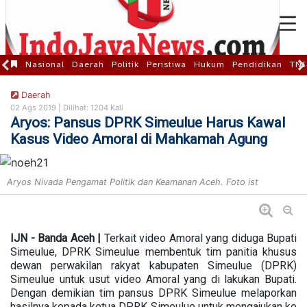
Nasional
Daerah
Politik
Peristiwa
Hukum
Pendidikan
TNI
Daerah
02 Ags 2019 |
Dilihat: 1204 Kali
Aryos: Pansus DPRK Simeulue Harus Kawal
Kasus Video Amoral di Mahkamah Agung
Aryos Nivada Pengamat Politik dan Keamanan Aceh. Foto ist
IJN - Banda Aceh |
Terkait video Amoral yang diduga Bupati
Simeulue, DPRK Simeulue membentuk tim panitia khusus
dewan perwakilan rakyat kabupaten Simeulue (DPRK)
Simeulue untuk usut video Amoral yang di lakukan Bupati.
Dengan demikian tim pansus DPRK Simeulue melaporkan
hasilnya kepada ketua DPRK Simeulue untuk mengajukan ke