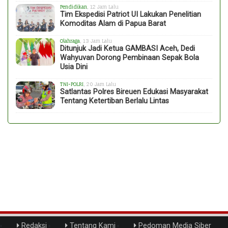
Pendidikan
, 12 Jam Lalu
Tim Ekspedisi Patriot UI Lakukan Penelitian
Komoditas Alam di Papua Barat
Olahraga
, 13 Jam Lalu
Ditunjuk Jadi Ketua GAMBASI Aceh, Dedi
Wahyuvan Dorong Pembinaan Sepak Bola
Usia Dini
TNI-POLRI
, 20 Jam Lalu
Satlantas Polres Bireuen Edukasi Masyarakat
Tentang Ketertiban Berlalu Lintas
Redaksi
Tentang Kami
Pedoman Media Siber