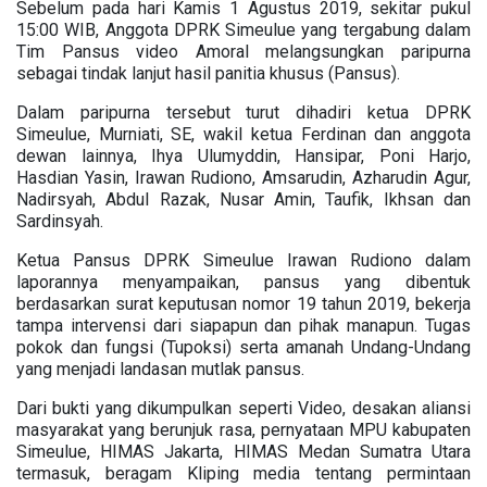
Sebelum pada hari Kamis 1 Agustus 2019, sekitar pukul
15:00 WIB, Anggota DPRK Simeulue yang tergabung dalam
Tim Pansus video Amoral melangsungkan paripurna
sebagai tindak lanjut hasil panitia khusus (Pansus).
Dalam paripurna tersebut turut dihadiri ketua DPRK
Simeulue, Murniati, SE, wakil ketua Ferdinan dan anggota
dewan lainnya, Ihya Ulumyddin, Hansipar, Poni Harjo,
Hasdian Yasin, Irawan Rudiono, Amsarudin, Azharudin Agur,
Nadirsyah, Abdul Razak, Nusar Amin, Taufik, Ikhsan dan
Sardinsyah.
Ketua Pansus DPRK Simeulue Irawan Rudiono dalam
laporannya menyampaikan, pansus yang dibentuk
berdasarkan surat keputusan nomor 19 tahun 2019, bekerja
tampa intervensi dari siapapun dan pihak manapun. Tugas
pokok dan fungsi (Tupoksi) serta amanah Undang-Undang
yang menjadi landasan mutlak pansus.
Dari bukti yang dikumpulkan seperti Video, desakan aliansi
masyarakat yang berunjuk rasa, pernyataan MPU kabupaten
Simeulue, HIMAS Jakarta, HIMAS Medan Sumatra Utara
termasuk, beragam Kliping media tentang permintaan