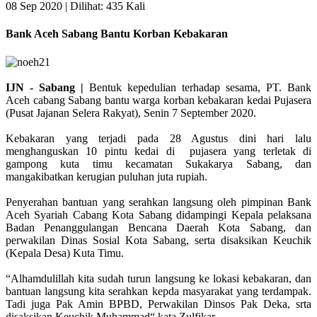
08 Sep 2020 |
Dilihat: 435 Kali
Bank Aceh Sabang Bantu Korban Kebakaran
IJN - Sabang |
Bentuk kepedulian terhadap sesama, PT. Bank
Aceh cabang Sabang bantu warga korban kebakaran kedai Pujasera
(Pusat Jajanan Selera Rakyat), Senin 7 September 2020.
Kebakaran yang terjadi pada 28 Agustus dini hari lalu
menghanguskan 10 pintu kedai di pujasera yang terletak di
gampong kuta timu kecamatan Sukakarya Sabang, dan
mangakibatkan kerugian puluhan juta rupiah.
Penyerahan bantuan yang serahkan langsung oleh pimpinan Bank
Aceh Syariah Cabang Kota Sabang didampingi Kepala pelaksana
Badan Penanggulangan Bencana Daerah Kota Sabang, dan
perwakilan Dinas Sosial Kota Sabang, serta disaksikan Keuchik
(Kepala Desa) Kuta Timu.
“Alhamdulillah kita sudah turun langsung ke lokasi kebakaran, dan
bantuan langsung kita serahkan kepda masyarakat yang terdampak.
Tadi juga Pak Amin BPBD, Perwakilan Dinsos Pak Deka, srta
disaksikan Keuchik Muhammad“ kata Zulfikar.