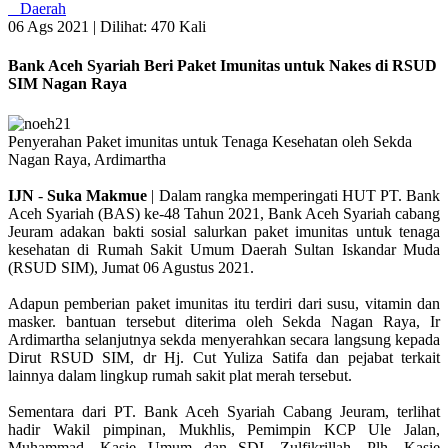
Daerah
06 Ags 2021 |
Dilihat: 470 Kali
Bank Aceh Syariah Beri Paket Imunitas untuk Nakes di RSUD
SIM Nagan Raya
Penyerahan Paket imunitas untuk Tenaga Kesehatan oleh Sekda
Nagan Raya, Ardimartha
IJN
-
Suka
Makmue
| Dalam rangka memperingati HUT PT. Bank
Aceh Syariah (BAS) ke-48 Tahun 2021, Bank Aceh Syariah cabang
Jeuram adakan bakti sosial salurkan paket imunitas untuk tenaga
kesehatan di Rumah Sakit Umum Daerah Sultan Iskandar Muda
(RSUD SIM), Jumat 06 Agustus 2021.
Adapun pemberian paket imunitas itu terdiri dari susu, vitamin dan
masker. bantuan tersebut diterima oleh Sekda Nagan Raya, Ir
Ardimartha selanjutnya sekda menyerahkan secara langsung kepada
Dirut RSUD SIM, dr Hj. Cut Yuliza Satifa dan pejabat terkait
lainnya dalam lingkup rumah sakit plat merah tersebut.
Sementara dari PT. Bank Aceh Syariah Cabang Jeuram, terlihat
hadir Wakil pimpinan, Mukhlis, Pemimpin KCP Ule Jalan,
Muhammad, Kasie Umum dan SDI, Zulfikrillah, Plh. Kasie