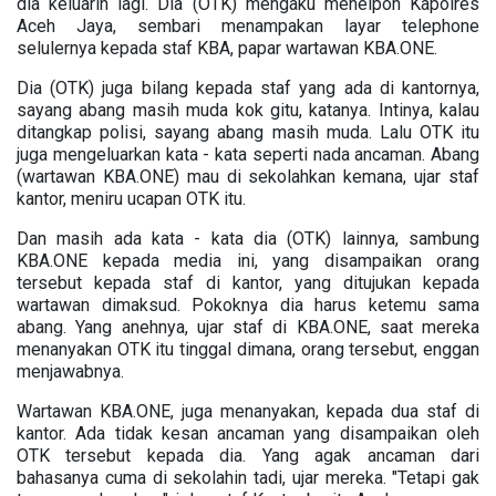
dia keluarin lagi. Dia (OTK) mengaku menelpon Kapolres
Aceh Jaya, sembari menampakan layar telephone
selulernya kepada staf KBA, papar wartawan KBA.ONE.
Dia (OTK) juga bilang kepada staf yang ada di kantornya,
sayang abang masih muda kok gitu, katanya. Intinya, kalau
ditangkap polisi, sayang abang masih muda. Lalu OTK itu
juga mengeluarkan kata - kata seperti nada ancaman. Abang
(wartawan KBA.ONE) mau di sekolahkan kemana, ujar staf
kantor, meniru ucapan OTK itu.
Dan masih ada kata - kata dia (OTK) lainnya, sambung
KBA.ONE kepada media ini, yang disampaikan orang
tersebut kepada staf di kantor, yang ditujukan kepada
wartawan dimaksud. Pokoknya dia harus ketemu sama
abang. Yang anehnya, ujar staf di KBA.ONE, saat mereka
menanyakan OTK itu tinggal dimana, orang tersebut, enggan
menjawabnya.
Wartawan KBA.ONE, juga menanyakan, kepada dua staf di
kantor. Ada tidak kesan ancaman yang disampaikan oleh
OTK tersebut kepada dia. Yang agak ancaman dari
bahasanya cuma di sekolahin tadi, ujar mereka. "Tetapi gak