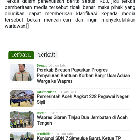
Terkait dalam penenulisan berita sesuai KEJ, jika terkait
pemberitaan media tersebut tidak benar, maka pihak yang
dirugikan dapat memberikan klarifikasi kepada media
tersebut bukan mencari-cari dan ingin menyekolahkan
wartawan.[]
Terbaru
Terkait
Daerah
, 10 Jam Lalu
Pemkab Bireuen Paparkan Progres
Penyaluran Bantuan Korban Banjir Usai Aduan
Warga ke Wapres
Parlementaria
, 13 Jam Lalu
Pemerintah Aceh Angkat 228 Pegawai Negeri
Sipil
Daerah
, 17 Jam Lalu
Wapres Gibran Tinjau Dua Jembatan di Aceh
Tengah
Pendidikan
, 18 Jam Lalu
Kunjungi SDN 7 Simeulue Barat, Ketua TP