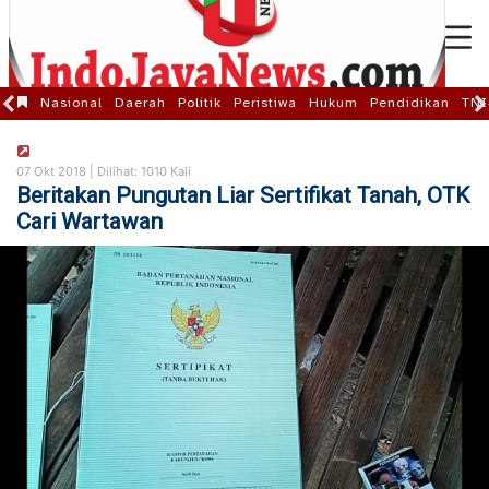
Nasional
Daerah
Politik
Peristiwa
Hukum
Pendidikan
TNI
07 Okt 2018 |
Dilihat: 1010 Kali
Beritakan Pungutan Liar Sertifikat Tanah, OTK
Cari Wartawan