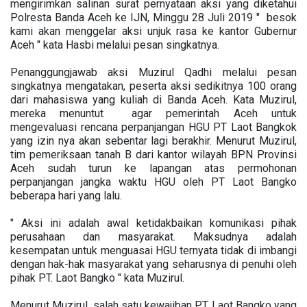
mengirimkan salinan surat pernyataan aksi yang diketahui
Polresta Banda Aceh ke IJN, Minggu 28 Juli 2019 " besok
kami akan menggelar aksi unjuk rasa ke kantor Gubernur
Aceh " kata Hasbi melalui pesan singkatnya.
Penanggungjawab aksi Muzirul Qadhi melalui pesan
singkatnya mengatakan, peserta aksi sedikitnya 100 orang
dari mahasiswa yang kuliah di Banda Aceh. Kata Muzirul,
mereka menuntut agar pemerintah Aceh untuk
mengevaluasi rencana perpanjangan HGU PT Laot Bangkok
yang izin nya akan sebentar lagi berakhir. Menurut Muzirul,
tim pemeriksaan tanah B dari kantor wilayah BPN Provinsi
Aceh sudah turun ke lapangan atas permohonan
perpanjangan jangka waktu HGU oleh PT Laot Bangko
beberapa hari yang lalu.
" Aksi ini adalah awal ketidakbaikan komunikasi pihak
perusahaan dan masyarakat. Maksudnya adalah
kesempatan untuk menguasai HGU ternyata tidak di imbangi
dengan hak-hak masyarakat yang seharusnya di penuhi oleh
pihak PT. Laot Bangko " kata Muzirul.
Menurut Muzirul, salah satu kewajiban PT Laot Bangko yang