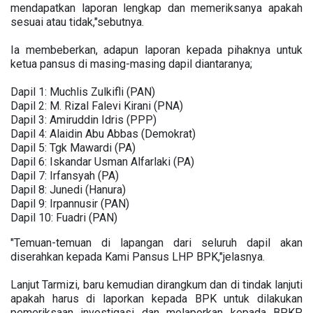
mendapatkan laporan lengkap dan memeriksanya apakah
sesuai atau tidak,"sebutnya.
Ia membeberkan, adapun laporan kepada pihaknya untuk
ketua pansus di masing-masing dapil diantaranya;
Dapil 1: Muchlis Zulkifli (PAN)
Dapil 2: M. Rizal Falevi Kirani (PNA)
Dapil 3: Amiruddin Idris (PPP)
Dapil 4: Alaidin Abu Abbas (Demokrat)
Dapil 5: Tgk Mawardi (PA)
Dapil 6: Iskandar Usman Alfarlaki (PA)
Dapil 7: Irfansyah (PA)
Dapil 8: Junedi (Hanura)
Dapil 9: Irpannusir (PAN)
Dapil 10: Fuadri (PAN)
"Temuan-temuan di lapangan dari seluruh dapil akan
diserahkan kepada Kami Pansus LHP BPK,"jelasnya.
Lanjut Tarmizi, baru kemudian dirangkum dan di tindak lanjuti
apakah harus di laporkan kepada BPK untuk dilakukan
pemeriksaan investigasi dan melaporkan kepada BPKP,