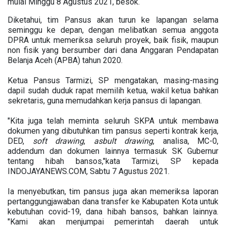
mulai Minggu 8 Agustus 2021, besok.
Diketahui, tim Pansus akan turun ke lapangan selama
seminggu ke depan, dengan melibatkan semua anggota
DPRA untuk memeriksa seluruh proyek, baik fisik, maupun
non fisik yang bersumber dari dana Anggaran Pendapatan
Belanja Aceh (APBA) tahun 2020.
Ketua Pansus Tarmizi, SP mengatakan, masing-masing
dapil sudah duduk rapat memilih ketua, wakil ketua bahkan
sekretaris, guna memudahkan kerja pansus di lapangan.
"Kita juga telah meminta seluruh SKPA untuk membawa
dokumen yang dibutuhkan tim pansus seperti kontrak kerja,
DED,
soft
drawing
,
asbult drawing
, analisa, MC-0,
addendum dan dokumen lainnya termasuk SK Gubernur
tentang hibah bansos,"kata Tarmizi, SP kepada
INDOJAYANEWS.COM, Sabtu 7 Agustus 2021.
Ia menyebutkan, tim pansus juga akan memeriksa laporan
pertanggungjawaban dana transfer ke Kabupaten Kota untuk
kebutuhan covid-19, dana hibah bansos, bahkan lainnya.
"Kami akan menjumpai pemerintah daerah untuk