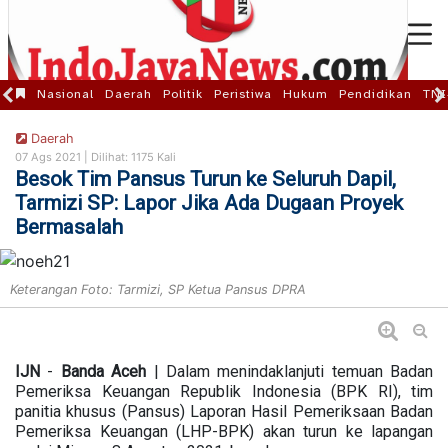
Nasional
Daerah
Politik
Peristiwa
Hukum
Pendidikan
TNI
Daerah
07 Ags 2021 |
Dilihat: 1175 Kali
Besok Tim Pansus Turun ke Seluruh Dapil,
Tarmizi SP: Lapor Jika Ada Dugaan Proyek
Bermasalah
Keterangan Foto: Tarmizi, SP Ketua Pansus DPRA
IJN
-
Banda
Aceh
| Dalam menindaklanjuti temuan Badan
Pemeriksa Keuangan Republik Indonesia (BPK RI), tim
panitia khusus (Pansus) Laporan Hasil Pemeriksaan Badan
Pemeriksa Keuangan (LHP-BPK) akan turun ke lapangan