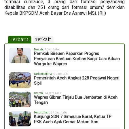
formasi cumlaude, 3 orang dari formasi penyandang
disabilitas dan 251 orang dari formasi umum," demikian
Kepala BKPSDM Aceh Besar Drs Asnawi MSi. (Ril)
Terbaru
Terkait
Daerah
, 7 Jam Lalu
Pemkab Bireuen Paparkan Progres
Penyaluran Bantuan Korban Banjir Usai Aduan
Warga ke Wapres
Parlementaria
, 9 Jam Lalu
Pemerintah Aceh Angkat 228 Pegawai Negeri
Sipil
Daerah
, 14 Jam Lalu
Wapres Gibran Tinjau Dua Jembatan di Aceh
Tengah
Pendidikan
, 14 Jam Lalu
Kunjungi SDN 7 Simeulue Barat, Ketua TP
PKK Aceh Ajak Gemar Makan Ikan