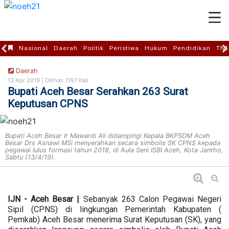
Nasional
Daerah
Politik
Peristiwa
Hukum
Pendidikan
TNI
Daerah
13 Apr 2019 |
Dilihat: 1197 Kali
Bupati Aceh Besar Serahkan 263 Surat
Keputusan CPNS
Bupati Aceh Besar Ir Mawardi Ali didampingi Kepala BKPSDM Aceh
Besar Drs Asnawi MSi menyerahkan secara simbolis SK CPNS kepada
pegawai lulus formasi tahun 2018, di Aula Seni ISBI Aceh, Kota Jantho,
Sabtu (13/4/19).
IJN - Aceh Besar |
Sebanyak 263 Calon Pegawai Negeri
Sipil (CPNS) di lingkungan Pemerintah Kabupaten (
Pemkab) Aceh Besar menerima Surat Keputusan (SK), yang