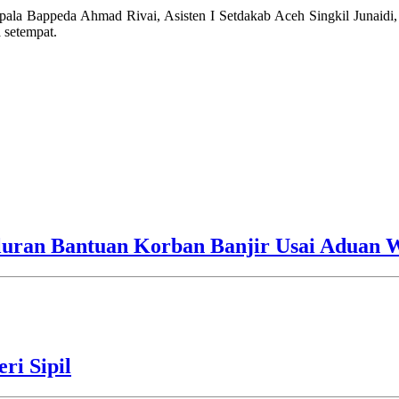
 Kepala Bappeda Ahmad Rivai, Asisten I Setdakab Aceh Singkil Junai
 setempat.
luran Bantuan Korban Banjir Usai Aduan 
ri Sipil