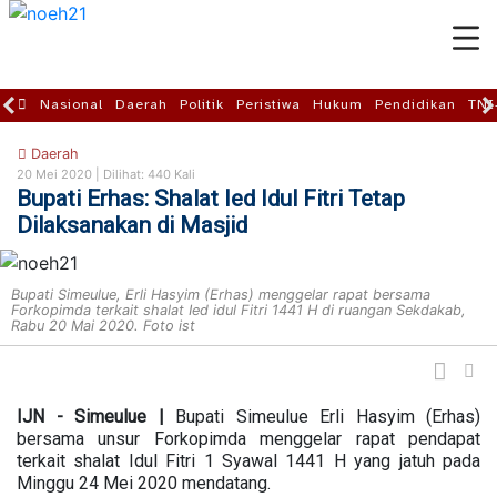
Nasional
Daerah
Politik
Peristiwa
Hukum
Pendidikan
TNI
Daerah
20 Mei 2020 |
Dilihat: 440 Kali
Bupati Erhas: Shalat Ied Idul Fitri Tetap
Dilaksanakan di Masjid
Bupati Simeulue, Erli Hasyim (Erhas) menggelar rapat bersama
Forkopimda terkait shalat Ied idul Fitri 1441 H di ruangan Sekdakab,
Rabu 20 Mai 2020. Foto ist
IJN - Simeulue |
Bupati Simeulue Erli Hasyim (Erhas)
bersama unsur Forkopimda menggelar rapat pendapat
terkait shalat Idul Fitri 1 Syawal 1441 H yang jatuh pada
Minggu 24 Mei 2020 mendatang.