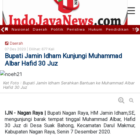
Nasional
Daerah
Politik
Peristiwa
Hukum
Pendidikan
TNI
Daerah
07 Des 2020 |
Dilihat: 677 Kali
Bupati Jamin Idham Kunjungi Muhammad
Albar Hafid 30 Juz
Ket Foto : Bupati Jamin Idham Serahkan Bantuan ke Muhammad Albar
Hafid 30 Juz
IJN - Nagan Raya |
Bupati Nagan Raya, HM Jamin Idham,SE,
mengunjungi barak tempat tinggal Muhammad Albar, Hafid
30 Juz di Desa Suak Bahong, Kecamatan Darul Makmur,
Kabupaten Nagan Raya, Senin 7 Desember 2020.