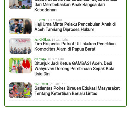
dari Membebaskan Anak Bangsa dari
Kebodohan
Hukum
, 3 Jam Lalu
Haji Uma Minta Pelaku Pencabulan Anak di
Aceh Tamiang Diproses Hukum
Pendidikan
, 15 Jam Lalu
Tim Ekspedisi Patriot UI Lakukan Penelitian
Komoditas Alam di Papua Barat
Olahraga
, 15 Jam Lalu
Ditunjuk Jadi Ketua GAMBASI Aceh, Dedi
Wahyuvan Dorong Pembinaan Sepak Bola
Usia Dini
TNI-POLRI
, 22 Jam Lalu
Satlantas Polres Bireuen Edukasi Masyarakat
Tentang Ketertiban Berlalu Lintas