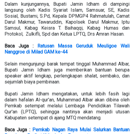
Dalam kunjungannya, Bupati Jamin Idham di dampingi
langsung oleh Kadis Syariat Islam, Samsuar, SE, Kadis
Sosial, Bustami, S.Pd, Kepala DPMGP4 Rahmatulah, Camat
Darul Makmur, Tawaruddin, Kapolsek Darul Makmur, Iptu
Samsul, Kabag Keisra T. Baihaqqi, Kabag Humas dan
Protokol, Zulkifli, Spd dan Ketua LPTQ, Drs Amran Hasan.
Baca Juga :
Ratusan Massa Geruduk Meuligoe Wali
Nanggroe di Milad GAM ke-44
Selain mengunjungi barak tempat tinggal Muhammad Albar,
Bupati Jamin Idham juga memberikan bantuan berupa
speaker aktif lengkap, perlengkapan shalat, sembako, dan
sejumlah biaya pembinaan.
Bupati Jamin Idham mengatakan, untuk lebih fasih lagi
dalam hafalan Al-qur'an, Muhammad Albar akan dibina oleh
Pemkab setempat melalui Lembaga Pendidikan Tilawah
Qur'an (LPTQ), sehingga nantinya akan menjadi utusan
Kabupaten setempat di ajang MTQ mendatang.
Baca Juga :
Pemkab Nagan Raya Mulai Salurkan Bantuan