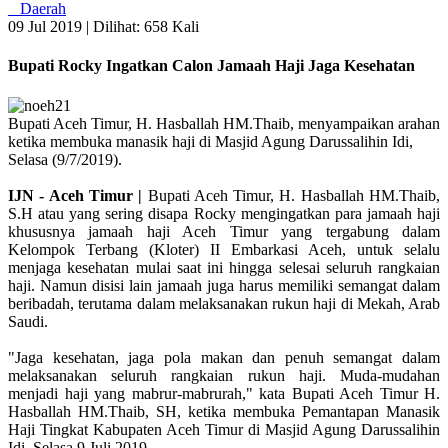
Daerah
09 Jul 2019 |
Dilihat: 658 Kali
Bupati Rocky Ingatkan Calon Jamaah Haji Jaga Kesehatan
Bupati Aceh Timur, H. Hasballah HM.Thaib, menyampaikan arahan
ketika membuka manasik haji di Masjid Agung Darussalihin Idi,
Selasa (9/7/2019).
IJN - Aceh Timur |
Bupati Aceh Timur, H. Hasballah HM.Thaib,
S.H atau yang sering disapa Rocky mengingatkan para jamaah haji
khususnya jamaah haji Aceh Timur yang tergabung dalam
Kelompok Terbang (Kloter) II Embarkasi Aceh, untuk selalu
menjaga kesehatan mulai saat ini hingga selesai seluruh rangkaian
haji. Namun disisi lain jamaah juga harus memiliki semangat dalam
beribadah, terutama dalam melaksanakan rukun haji di Mekah, Arab
Saudi.
"Jaga kesehatan, jaga pola makan dan penuh semangat dalam
melaksanakan seluruh rangkaian rukun haji. Muda-mudahan
menjadi haji yang mabrur-mabrurah," kata Bupati Aceh Timur H.
Hasballah HM.Thaib, SH, ketika membuka Pemantapan Manasik
Haji Tingkat Kabupaten Aceh Timur di Masjid Agung Darussalihin
Idi, Selasa 9 Juli 2019.