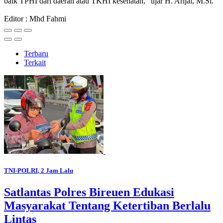
baik TPHI dari daerah atau TKHI kesehatan," ujar H. Arijal, M.Si.
Editor : Mhd Fahmi
Terbaru
Terkait
TNI-POLRI
, 2 Jam Lalu
Satlantas Polres Bireuen Edukasi
Masyarakat Tentang Ketertiban Berlalu
Lintas