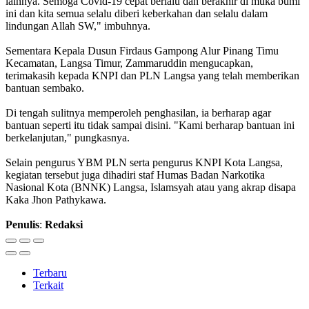
lainnya. Semoga Covid-19 cepat berlalu dan berakhir di muka bumi
ini dan kita semua selalu diberi keberkahan dan selalu dalam
lindungan Allah SW," imbuhnya.
Sementara Kepala Dusun Firdaus Gampong Alur Pinang Timu
Kecamatan, Langsa Timur, Zammaruddin mengucapkan,
terimakasih kepada KNPI dan PLN Langsa yang telah memberikan
bantuan sembako.
Di tengah sulitnya memperoleh penghasilan, ia berharap agar
bantuan seperti itu tidak sampai disini. "Kami berharap bantuan ini
berkelanjutan," pungkasnya.
Selain pengurus YBM PLN serta pengurus KNPI Kota Langsa,
kegiatan tersebut juga dihadiri staf Humas Badan Narkotika
Nasional Kota (BNNK) Langsa, Islamsyah atau yang akrap disapa
Kaka Jhon Pathykawa.
Penulis
:
Redaksi
Terbaru
Terkait