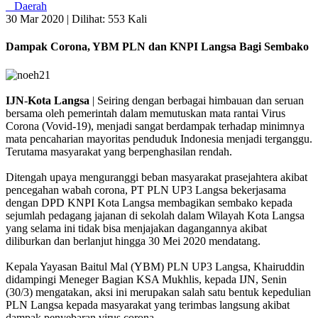
Daerah
30 Mar 2020 |
Dilihat: 553 Kali
Dampak Corona, YBM PLN dan KNPI Langsa Bagi Sembako
IJN
-
Kota
Langsa
| Seiring dengan berbagai himbauan dan seruan
bersama oleh pemerintah dalam memutuskan mata rantai Virus
Corona (Vovid-19), menjadi sangat berdampak terhadap minimnya
mata pencaharian mayoritas penduduk Indonesia menjadi terganggu.
Terutama masyarakat yang berpenghasilan rendah.
Ditengah upaya menguranggi beban masyarakat prasejahtera akibat
pencegahan wabah corona, PT PLN UP3 Langsa bekerjasama
dengan DPD KNPI Kota Langsa membagikan sembako kepada
sejumlah pedagang jajanan di sekolah dalam Wilayah Kota Langsa
yang selama ini tidak bisa menjajakan dagangannya akibat
diliburkan dan berlanjut hingga 30 Mei 2020 mendatang.
Kepala Yayasan Baitul Mal (YBM) PLN UP3 Langsa, Khairuddin
didampingi Meneger Bagian KSA Mukhlis, kepada IJN, Senin
(30/3) mengatakan, aksi ini merupakan salah satu bentuk kepedulian
PLN Langsa kepada masyarakat yang terimbas langsung akibat
dampak penyebaran virus corona.