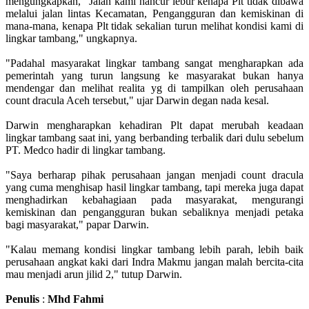
mengungkapkan, "Jalan kami hancur lebur kenapa Plt tidak dibawa
melalui jalan lintas Kecamatan, Pengangguran dan kemiskinan di
mana-mana, kenapa Plt tidak sekalian turun melihat kondisi kami di
lingkar tambang," ungkapnya.
"Padahal masyarakat lingkar tambang sangat mengharapkan ada
pemerintah yang turun langsung ke masyarakat bukan hanya
mendengar dan melihat realita yg di tampilkan oleh perusahaan
count dracula Aceh tersebut," ujar Darwin degan nada kesal.
Darwin mengharapkan kehadiran Plt dapat merubah keadaan
lingkar tambang saat ini, yang berbanding terbalik dari dulu sebelum
PT. Medco hadir di lingkar tambang.
"Saya berharap pihak perusahaan jangan menjadi count dracula
yang cuma menghisap hasil lingkar tambang, tapi mereka juga dapat
menghadirkan kebahagiaan pada masyarakat, mengurangi
kemiskinan dan pengangguran bukan sebaliknya menjadi petaka
bagi masyarakat," papar Darwin.
"Kalau memang kondisi lingkar tambang lebih parah, lebih baik
perusahaan angkat kaki dari Indra Makmu jangan malah bercita-cita
mau menjadi arun jilid 2," tutup Darwin.
Penulis
:
Mhd
Fahmi