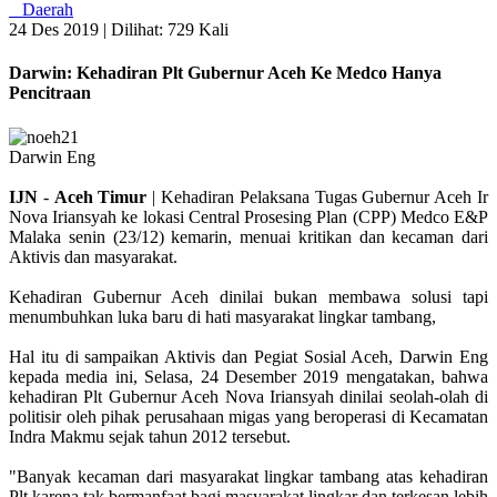
Daerah
24 Des 2019 |
Dilihat: 729 Kali
Darwin: Kehadiran Plt Gubernur Aceh Ke Medco Hanya
Pencitraan
Darwin Eng
IJN
-
Aceh
Timur
| Kehadiran Pelaksana Tugas Gubernur Aceh Ir
Nova Iriansyah ke lokasi Central Prosesing Plan (CPP) Medco E&P
Malaka senin (23/12) kemarin, menuai kritikan dan kecaman dari
Aktivis dan masyarakat.
Kehadiran Gubernur Aceh dinilai bukan membawa solusi tapi
menumbuhkan luka baru di hati masyarakat lingkar tambang,
Hal itu di sampaikan Aktivis dan Pegiat Sosial Aceh, Darwin Eng
kepada media ini, Selasa, 24 Desember 2019 mengatakan, bahwa
kehadiran Plt Gubernur Aceh Nova Iriansyah dinilai seolah-olah di
politisir oleh pihak perusahaan migas yang beroperasi di Kecamatan
Indra Makmu sejak tahun 2012 tersebut.
"Banyak kecaman dari masyarakat lingkar tambang atas kehadiran
Plt karena tak bermanfaat bagi masyarakat lingkar dan terkesan lebih