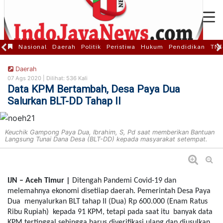
Nasional
Daerah
Politik
Peristiwa
Hukum
Pendidikan
TNI
Daerah
07 Ags 2020 |
Dilihat: 536 Kali
Data KPM Bertambah, Desa Paya Dua
Salurkan BLT-DD Tahap II
Keuchik Gampong Paya Dua, Ibrahim, S, Pd saat memberikan Bantuan
Langsung Tunai Dana Desa (BLT-DD) kepada masyarakat setempat.
IJN – Aceh Timur |
Ditengah Pandemi Covid-19 dan
melemahnya ekonomi disetiiap daerah. Pemerintah Desa Paya
Dua menyalurkan BLT tahap II (Dua) Rp 600.000 (Enam Ratus
Ribu Rupiah) kepada 91 KPM, tetapi pada saat itu banyak data
KPM tertinggal sehingga harus diverifikasi ulang dan diusulkan