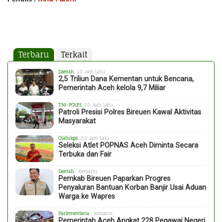
Terbaru
Terkait
Daerah
, 18 Jam Lalu
2,5 Triliun Dana Kementan untuk Bencana,
Pemerintah Aceh kelola 9,7 Miliar
TNI-POLRI
, 20 Jam Lalu
Patroli Presisi Polres Bireuen Kawal Aktivitas
Masyarakat
Olahraga
, 23 Jam Lalu
Seleksi Atlet POPNAS Aceh Diminta Secara
Terbuka dan Fair
Daerah
, Kemarin
Pemkab Bireuen Paparkan Progres
Penyaluran Bantuan Korban Banjir Usai Aduan
Warga ke Wapres
Parlementaria
, Kemarin
Pemerintah Aceh Angkat 228 Pegawai Negeri