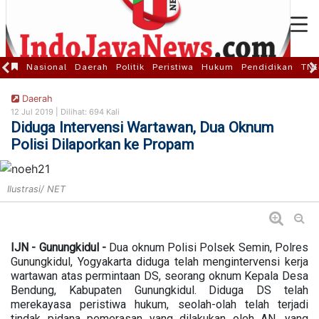
Nasional
Daerah
Politik
Peristiwa
Hukum
Pendidikan
TNI
Daerah
12 Jul 2019 |
Dilihat: 694 Kali
Diduga Intervensi Wartawan, Dua Oknum
Polisi Dilaporkan ke Propam
Ilustrasi/ NET
IJN - Gunungkidul -
Dua oknum Polisi Polsek Semin, Polres
Gunungkidul, Yogyakarta diduga telah mengintervensi kerja
wartawan atas permintaan DS, seorang oknum Kepala Desa
Bendung, Kabupaten Gunungkidul. Diduga DS telah
merekayasa peristiwa hukum, seolah-olah telah terjadi
tindak pidana pemerasan yang dilakukan oleh AN, yang