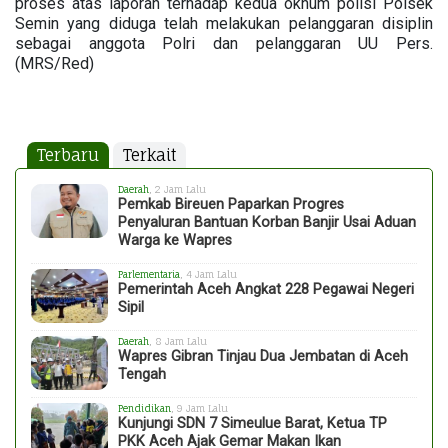
proses atas laporan terhadap kedua oknum polisi Polsek
Semin yang diduga telah melakukan pelanggaran disiplin
sebagai anggota Polri dan pelanggaran UU Pers.
(MRS/Red)
Terbaru
Terkait
Daerah
, 2 Jam Lalu
Pemkab Bireuen Paparkan Progres
Penyaluran Bantuan Korban Banjir Usai Aduan
Warga ke Wapres
Parlementaria
, 4 Jam Lalu
Pemerintah Aceh Angkat 228 Pegawai Negeri
Sipil
Daerah
, 8 Jam Lalu
Wapres Gibran Tinjau Dua Jembatan di Aceh
Tengah
Pendidikan
, 9 Jam Lalu
Kunjungi SDN 7 Simeulue Barat, Ketua TP
PKK Aceh Ajak Gemar Makan Ikan