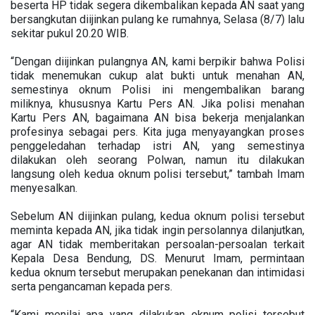
beserta HP tidak segera dikembalikan kepada AN saat yang
bersangkutan diijinkan pulang ke rumahnya, Selasa (8/7) lalu
sekitar pukul 20.20 WIB.
“Dengan diijinkan pulangnya AN, kami berpikir bahwa Polisi
tidak menemukan cukup alat bukti untuk menahan AN,
semestinya oknum Polisi ini mengembalikan barang
miliknya, khususnya Kartu Pers AN. Jika polisi menahan
Kartu Pers AN, bagaimana AN bisa bekerja menjalankan
profesinya sebagai pers. Kita juga menyayangkan proses
penggeledahan terhadap istri AN, yang semestinya
dilakukan oleh seorang Polwan, namun itu dilakukan
langsung oleh kedua oknum polisi tersebut,” tambah Imam
menyesalkan.
Sebelum AN diijinkan pulang, kedua oknum polisi tersebut
meminta kepada AN, jika tidak ingin persolannya dilanjutkan,
agar AN tidak memberitakan persoalan-persoalan terkait
Kepala Desa Bendung, DS. Menurut Imam, permintaan
kedua oknum tersebut merupakan penekanan dan intimidasi
serta pengancaman kepada pers.
“Kami menilai apa yang dilakukan oknum polisi tersebut