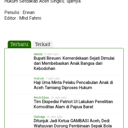
Hukum Setdakab Aceh Singkil," ujarnya.
Penulis : Erwan
Editor : Mhd Fahmi
Terbaru
Terkait
Daerah
, 5 Jam Lalu
Bupati Bireuen: Kemerdekaan Sejati Dimulai
dari Membebaskan Anak Bangsa dari
Kebodohan
Hukum
, 7 Jam Lalu
Haji Uma Minta Pelaku Pencabulan Anak di
Aceh Tamiang Diproses Hukum
Pendidikan
, 18 Jam Lalu
Tim Ekspedisi Patriot UI Lakukan Penelitian
Komoditas Alam di Papua Barat
Olahraga
, 19 Jam Lalu
Ditunjuk Jadi Ketua GAMBASI Aceh, Dedi
Wahyuvan Dorong Pembinaan Sepak Bola