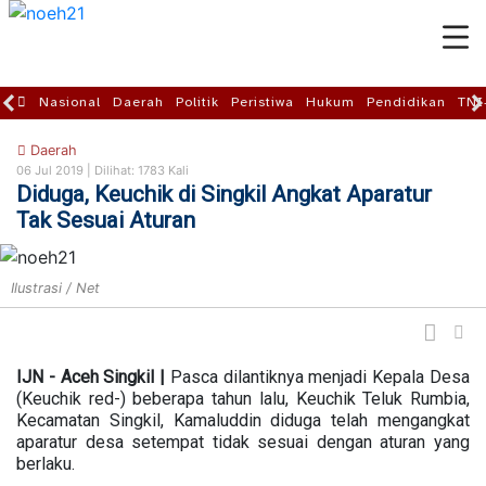
Nasional
Daerah
Politik
Peristiwa
Hukum
Pendidikan
TNI
Daerah
06 Jul 2019 |
Dilihat: 1783 Kali
Diduga, Keuchik di Singkil Angkat Aparatur
Tak Sesuai Aturan
Ilustrasi / Net
IJN - Aceh Singkil |
Pasca dilantiknya menjadi Kepala Desa
(Keuchik red-) beberapa tahun lalu, Keuchik Teluk Rumbia,
Kecamatan Singkil, Kamaluddin diduga telah mengangkat
aparatur desa setempat tidak sesuai dengan aturan yang
berlaku.