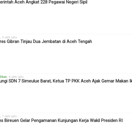
rintah Aceh Angkat 228 Pegawai Negeri Sipil
h
, 5 Jam Lalu
es Gibran Tinjau Dua Jembatan di Aceh Tengah
dikan
, 6 Jam Lalu
ungi SDN 7 Simeulue Barat, Ketua TP PKK Aceh Ajak Gemar Makan I
h
, 7 Jam Lalu
es Bireuen Gelar Pengamanan Kunjungan Kerja Wakil Presiden RI