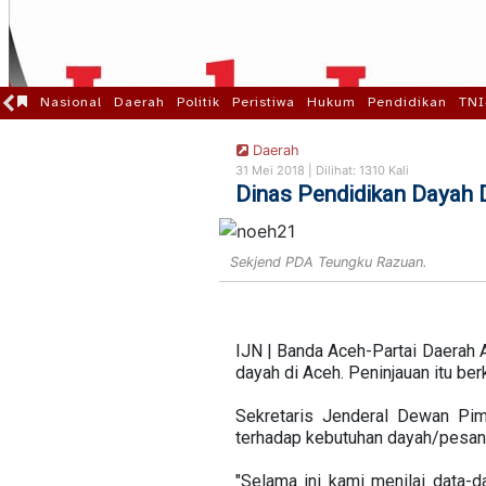
Nasional
Daerah
Politik
Peristiwa
Hukum
Pendidikan
TNI
Daerah
31 Mei 2018 |
Dilihat: 1310 Kali
Dinas Pendidikan Dayah D
Sekjend PDA Teungku Razuan.
IJN | Banda Aceh-Partai Daerah 
dayah di Aceh. Peninjauan itu be
Sekretaris Jenderal Dewan Pi
terhadap kebutuhan dayah/pesant
"Selama ini kami menilai data-