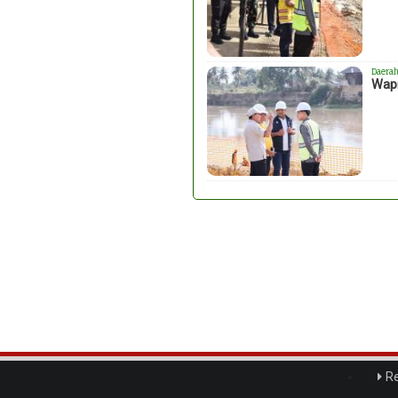
Daera
Wapr
Re