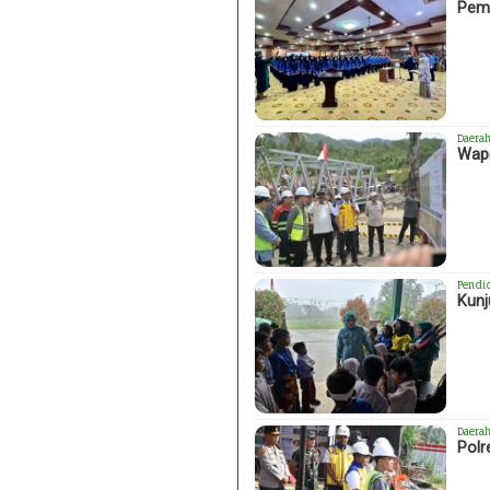
Peme
Daera
Wapr
Pendi
Kunj
Daera
Polr