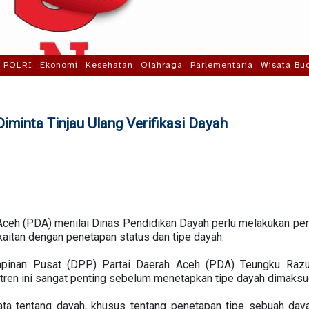
-POLRI
Ekonomi
Kesehatan
Olahraga
Parlementaria
Wisata Bu
iminta Tinjau Ulang Verifikasi Dayah
Aceh (PDA) menilai Dinas Pendidikan Dayah perlu melakukan pen
rkaitan dengan penetapan status dan tipe dayah.
mpinan Pusat (DPP) Partai Daerah Aceh (PDA) Teungku Razua
ren ini sangat penting sebelum menetapkan tipe dayah dimaksu
data tentang dayah, khusus tentang penetapan tipe sebuah day