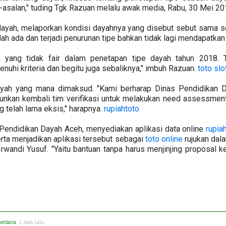
-asalan," tuding Tgk Razuan melalu awak media, Rabu, 30 Mei 20
ayah, melaporkan kondisi dayahnya yang disebut sebut sama sek
dah ada dan terjadi penurunan tipe bahkan tidak lagi mendapatkan
 yang tidak fair dalam penetapan tipe dayah tahun 2018. T
nuhi kriteria dan begitu juga sebaliknya," imbuh Razuan.
toto slo
yah yang mana dimaksud. "Kami berharap Dinas Pendidikan D
unkan kembali tim verifikasi untuk melakukan need assessment 
 telah lama eksis," harapnya.
rupiahtoto
Pendidikan Dayah Aceh, menyediakan aplikasi data online
rupia
ta menjadikan aplikasi tersebut sebagai
toto online
rujukan dal
wandi Yusuf. "Yaitu bantuan tanpa harus menjinjing proposal 
entaria
, 1 Jam Lalu