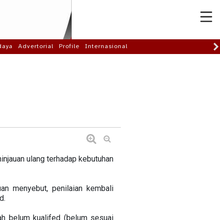
daya
Advertorial
Profile
Internasional
injauan ulang terhadap kebutuhan
n menyebut, penilaian kembali
d.
ah belum kualifed (belum sesuai