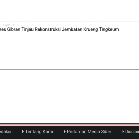
h
, 7 Jam Lalu
es Gibran Tinjau Rekonstruksi Jembatan Krueng Tingkeum
daksi
Tentang Kami
Pedoman Media Siber
Discla