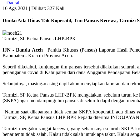
Daerah
16 Ags 2021 |
Dilihat: 327 Kali
Dinilai Ada Dinas Tak Koperatif, Tim Pansus Kecewa, Tarmizi
Tarmizi, SP Ketua Pansus LHP-BPK
IJN
-
Banda
Aceh
| Panitia Khusus (Pansus) Laporan Hasil Peme
Kabupaten - Kota di Provinsi Aceh.
Seperti diketahui, kunjungan tim pansus tersebut dilakukan seluru
penanganan covid di Kabupaten dari dana Anggaran Pendapatan Be
Selanjutnya, masing-masing dapil akan menyiapkan laporan dan rek
Tarmizi, SP Ketua Pansus LHP-BPK mengatakan, sebelum turun ke l
(SKPA) agar mendampingi tim pansus di seluruh dapil dengan memba
"Namun saat dilapangan tidak semua SKPA kooperatif, ada dinas y
Tarmizi, SP, Ketua Pansus LHP-BPK kepada diterima INDOJAYAN
Tarmizi mengaku sangat kecewa, yang seharusnya seluruh SKPA koo
benar tentu tidak salah. Kalau tidak salah untuk apa takut. Kalau se