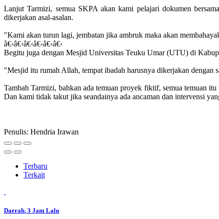
Lanjut Tarmizi, semua SKPA akan kami pelajari dokumen bersama t
dikerjakan asal-asalan.
"Kami akan turun lagi, jembatan jika ambruk maka akan membahayak
â€‹â€‹â€‹â€‹â€‹â€‹
Begitu juga dengan Mesjid Universitas Teuku Umar (UTU) di Kabupat
"Mesjid itu rumah Allah, tempat ibadah harusnya dikerjakan dengan sa
Tambah Tarmizi, bahkan ada temuan proyek fiktif, semua temuan it
Dan kami tidak takut jika seandainya ada ancaman dan intervensi yan
Penulis: Hendria Irawan
Terbaru
Terkait
Daerah
, 3 Jam Lalu