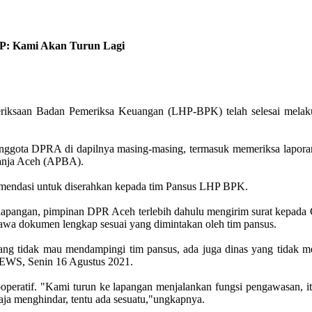
 SP: Kami Akan Turun Lagi
riksaan Badan Pemeriksa Keuangan (LHP-BPK) telah selesai melakuk
h anggota DPRA di dapilnya masing-masing, termasuk memeriksa laporan
lanja Aceh (APBA).
omendasi untuk diserahkan kepada tim Pansus LHP BPK.
apangan, pimpinan DPR Aceh terlebih dahulu mengirim surat kepada 
wa dokumen lengkap sesuai yang dimintakan oleh tim pansus.
ang tidak mau mendampingi tim pansus, ada juga dinas yang tidak 
EWS, Senin 16 Agustus 2021.
peratif. "Kami turun ke lapangan menjalankan fungsi pengawasan, it
ngaja menghindar, tentu ada sesuatu,"ungkapnya.