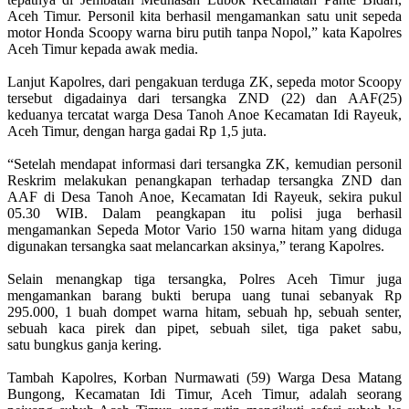
Aceh Timur. Personil kita berhasil mengamankan satu unit sepeda
motor Honda Scoopy warna biru putih tanpa Nopol,” kata Kapolres
Aceh Timur kepada awak media.
Lanjut Kapolres, dari pengakuan terduga ZK, sepeda motor Scoopy
tersebut digadainya dari tersangka ZND (22) dan AAF(25)
keduanya tercatat warga Desa Tanoh Anoe Kecamatan Idi Rayeuk,
Aceh Timur, dengan harga gadai Rp 1,5 juta.
“Setelah mendapat informasi dari tersangka ZK, kemudian personil
Reskrim melakukan penangkapan terhadap tersangka ZND dan
AAF di Desa Tanoh Anoe, Kecamatan Idi Rayeuk, sekira pukul
05.30 WIB. Dalam peangkapan itu polisi juga berhasil
mengamankan Sepeda Motor Vario 150 warna hitam yang diduga
digunakan tersangka saat melancarkan aksinya,” terang Kapolres.
Selain menangkap tiga tersangka, Polres Aceh Timur juga
mengamankan barang bukti berupa uang tunai sebanyak Rp
295.000, 1 buah dompet warna hitam, sebuah hp, sebuah senter,
sebuah kaca pirek dan pipet, sebuah silet, tiga paket sabu,
satu bungkus ganja kering.
Tambah Kapolres, Korban Nurmawati (59) Warga Desa Matang
Bungong, Kecamatan Idi Timur, Aceh Timur, adalah seorang