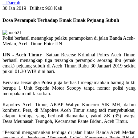
Daerah
30 Jan 2019 |
Dilihat: 968 Kali
Dosa Perampok Terhadap Emak Emak Pejuang Subuh
Polisi berhasil menangkap pelaku perampokan di jalan Banda Aceh-
Medan, Aceh Timur. Foto: IJN
IJN - Aceh Timur
| Satuan Reserse Kriminal Polres Aceh Timur,
berhasil menangkap tiga tersangka perampok seorang ibu (emak
emak) pejuang subuh di Aceh Timur, Rabu 30 Januari 2019 sekira
pukul 01.30 WIB dini hari.
Bersama tersangka Polisi juga berhasil mengamankan barang bukti
berupa 1 Unit Sepeda Motor Scoopy tanpa nomor polisi yang
merupakan milik korban.
Kapolres Aceh Timur, AKBP Wahyu Kuncoro SIK MH, dalam
konfrensi Pers, di Mapolres Aceh Timur siang tadi menyebutkan,
adapun terduga yang berhasil diamankan, yakni ZK (35) warga
Desa Meunasah Teungoh, Kecamatan Pante Bidari, Aceh Timur.
“Personil mengamankan terduga di jalan lintas Banda Aceh-Medan
tepatnya di Jembatan Meunasah Lubok Kecamatan Pante Bidari,