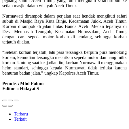
pejuang subuh Aceh Timur, yang rutin mengikuti safari subuh ke
setiap masjid dalam wilayah Aceh Timur.
Nurmawati dirampok dalam perjalan saat hendak mengikuti safari
subuh di Masjid Raya Kuta Binje, Kecamatan Julok, Aceh Timur.
Korban dirampok di jalan lintas Banda Aceh -Medan tepatnya di
Desa Meunasah Teungoh, Kecamatan Nurussalam, Aceh Timur,
dengan cara sepeda motor korban di tendang, sehingga korban
terjatuh dijalan.
“Setelah korban terjatuh, lalu para tersangka berpura-pura menolong
korban, kemudian tersangka melarikan sepeda motor dan uang milik
korban. Untung saat keajadian itu, korban Nurmawati menggunakan
helm standart, sehingga kepala Nurmawati tidak terluka karena
benturan badan jalan,” ungkap Kapolres Aceh Timur.
Penulis : Mhd Fahmi
Editor : Hidayat S
Terbaru
Terkait