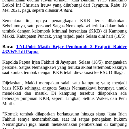
Letkol Inf Christian Ireuw yang dihubungi dari Jayapura, Rabu 19
Mei 2021, pagi, seperti dilansir
Antara
.
Sementara itu, upaya penangkapan KKB terus dilakukan.
Sebelumnya, satu personel Satgas Nemangkawi terluka dalam baku
tembak dengan kelompok kriminal bersenjata (KKB) di Kampung
Makki, Kabupaten Puncak, yang terjadi pada Selasa dini hari (18/5)
Baca:
TNI-Polri Masih Kejar Pembunuh 2 Prajurit Raider
432/WSJ di Papua
Kapolda Papua Irjen Fakhiri di Jayapura, Selasa (18/5), mengatakan
personel Satgas Nemangkawi yang terluka akibat tertembak kakinya
saat kontak tembak dengan KKB telah dievakuasi ke RSUD Illaga.
Dijelaskan, Makki merupakan salah satu kampung yang menjadi
basis KKB sehingga anggota Satgas Nemangkawi berupaya untuk
mendekati dan masuk. Di kampung tersebut dilaporkan ada
beberapa pimpinan KKB, seperti Lingkar, Seltius Waker, dan Peni
Murib.
"Kontak tembak dilaporkan berlangsung hingga siang,"kata Irjen
Fakhiri seraya menambahkan, saat ini satgas penegakan hukum
Nemangkawi juga masih melaksanakan pembersihan di kampung