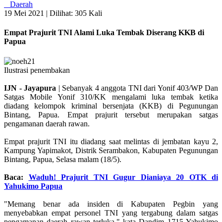
Daerah
19 Mei 2021 |
Dilihat: 305 Kali
Empat Prajurit TNI Alami Luka Tembak Diserang KKB di
Papua
Ilustrasi penembakan
IJN - Jayapura
| Sebanyak 4 anggota TNI dari Yonif 403/WP Dan
Satgas Mobile Yonif 310/KK mengalami luka tembak ketika
diadang kelompok kriminal bersenjata (KKB) di Pegunungan
Bintang, Papua. Empat prajurit tersebut merupakan satgas
pengamanan daerah rawan.
Empat prajurit TNI itu diadang saat melintas di jembatan kayu 2,
Kampung Yapimakot, Distrik Serambakon, Kabupaten Pegunungan
Bintang, Papua, Selasa malam (18/5).
Baca:
Waduh! Prajurit TNI Gugur Dianiaya 20 OTK di
Yahukimo Papua
"Memang benar ada insiden di Kabupaten Pegbin yang
menyebabkan empat personel TNI yang tergabung dalam satgas
pengamanan daerah rawan terluka," kata Dandim 1715 Yahukimo