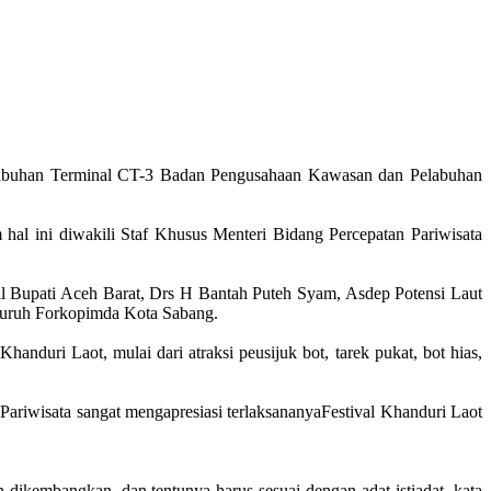
Pelabuhan Terminal CT-3 Badan Pengusahaan Kawasan dan Pelabuhan
hal ini diwakili Staf Khusus Menteri Bidang Percepatan Pariwisata
l Bupati Aceh Barat, Drs H Bantah Puteh Syam, Asdep Potensi Laut
luruh Forkopimda Kota Sabang.
nduri Laot, mulai dari atraksi peusijuk bot, tarek pukat, bot hias,
ariwisata sangat mengapresiasi terlaksananyaFestival Khanduri Laot
 dikembangkan, dan tentunya harus sesuai dengan adat istiadat, kata