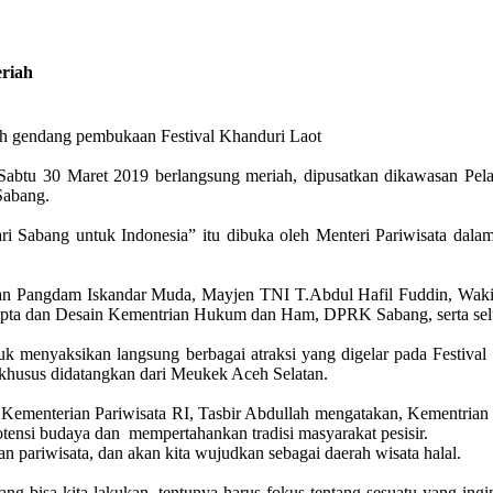
eriah
buh gendang pembukaan Festival Khanduri Laot
, Sabtu 30 Maret 2019 berlangsung meriah, dipusatkan dikawasan 
Sabang.
i Sabang untuk Indonesia” itu dibuka oleh Menteri Pariwisata dalam 
antan Pangdam Iskandar Muda, Mayjen TNI T.Abdul Hafil Fuddin, Waki
ipta dan Desain Kementrian Hukum dan Ham, DPRK Sabang, serta se
enyaksikan langsung berbagai atraksi yang digelar pada Festival Kha
 khusus didatangkan dari Meukek Aceh Selatan.
 Kementerian Pariwisata RI, Tasbir Abdullah mengatakan, Kementrian P
ensi budaya dan mempertahankan tradisi masyarakat pesisir.
pariwisata, dan akan kita wujudkan sebagai daerah wisata halal.
 bisa kita lakukan, tentunya harus fokus tentang sesuatu yang ingin