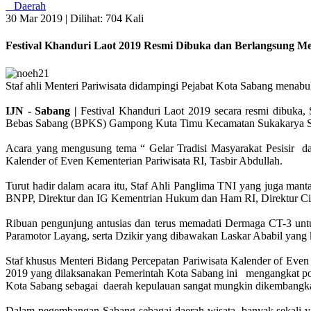
Daerah
30 Mar 2019 |
Dilihat: 704 Kali
Festival Khanduri Laot 2019 Resmi Dibuka dan Berlangsung M
Staf ahli Menteri Pariwisata didampingi Pejabat Kota Sabang mena
IJN - Sabang |
Festival Khanduri Laot 2019 secara resmi dibuka
Bebas Sabang (BPKS) Gampong Kuta Timu Kecamatan Sukakarya 
Acara yang mengusung tema “ Gelar Tradisi Masyarakat Pesisir dar
Kalender of Even Kementerian Pariwisata RI, Tasbir Abdullah.
Turut hadir dalam acara itu, Staf Ahli Panglima TNI yang juga m
BNPP, Direktur dan IG Kementrian Hukum dan Ham RI, Direktur C
Ribuan pengunjung antusias dan terus memadati Dermaga CT-3 untuk m
Paramotor Layang, serta Dzikir yang dibawakan Laskar Ababil yang
Staf khusus Menteri Bidang Percepatan Pariwisata Kalender of Even
2019 yang dilaksanakan Pemerintah Kota Sabang ini mengangkat pot
Kota Sabang sebagai daerah kepulauan sangat mungkin dikembangkan 
Dalam pegembangan Sabang sebagai daerah wisata, banyak sekali yang