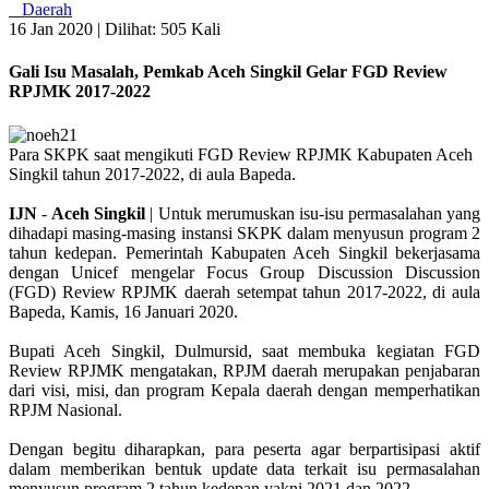
Daerah
16 Jan 2020 |
Dilihat: 505 Kali
Gali Isu Masalah, Pemkab Aceh Singkil Gelar FGD Review
RPJMK 2017-2022
Para SKPK saat mengikuti FGD Review RPJMK Kabupaten Aceh
Singkil tahun 2017-2022, di aula Bapeda.
IJN
-
Aceh
Singkil
| Untuk merumuskan isu-isu permasalahan yang
dihadapi masing-masing instansi SKPK dalam menyusun program 2
tahun kedepan. Pemerintah Kabupaten Aceh Singkil bekerjasama
dengan Unicef mengelar Focus Group Discussion Discussion
(FGD) Review RPJMK daerah setempat tahun 2017-2022, di aula
Bapeda, Kamis, 16 Januari 2020.
Bupati Aceh Singkil, Dulmursid, saat membuka kegiatan FGD
Review RPJMK mengatakan, RPJM daerah merupakan penjabaran
dari visi, misi, dan program Kepala daerah dengan memperhatikan
RPJM Nasional.
Dengan begitu diharapkan, para peserta agar berpartisipasi aktif
dalam memberikan bentuk update data terkait isu permasalahan
menyusun program 2 tahun kedepan yakni 2021 dan 2022.