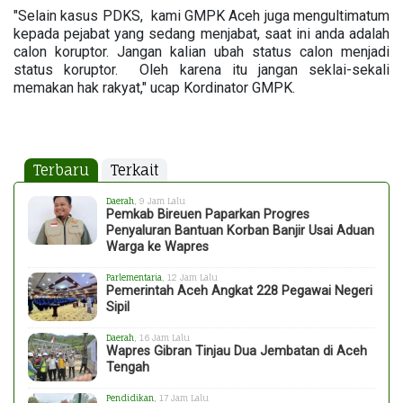
"Selain kasus PDKS, kami GMPK Aceh juga mengultimatum
kepada pejabat yang sedang menjabat, saat ini anda adalah
calon koruptor. Jangan kalian ubah status calon menjadi
status koruptor. Oleh karena itu jangan seklai-sekali
memakan hak rakyat," ucap Kordinator GMPK.
Terbaru
Terkait
Daerah
, 9 Jam Lalu
Pemkab Bireuen Paparkan Progres
Penyaluran Bantuan Korban Banjir Usai Aduan
Warga ke Wapres
Parlementaria
, 12 Jam Lalu
Pemerintah Aceh Angkat 228 Pegawai Negeri
Sipil
Daerah
, 16 Jam Lalu
Wapres Gibran Tinjau Dua Jembatan di Aceh
Tengah
Pendidikan
, 17 Jam Lalu