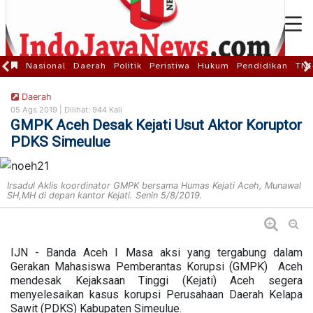
Nasional
Daerah
Politik
Peristiwa
Hukum
Pendidikan
TNI
Daerah
05 Ags 2019 |
Dilihat: 944 Kali
GMPK Aceh Desak Kejati Usut Aktor Koruptor
PDKS Simeulue
Irsadul Aklis koordinator GMPK bersama Humas Kejati Aceh, Munawal
SH,MH di depan kantor Kejati. Senin 5/8/2019.
IJN - Banda Aceh I Masa aksi yang tergabung dalam
Gerakan Mahasiswa Pemberantas Korupsi (GMPK) Aceh
mendesak Kejaksaan Tinggi (Kejati) Aceh segera
menyelesaikan kasus korupsi Perusahaan Daerah Kelapa
Sawit (PDKS) Kabupaten Simeulue.