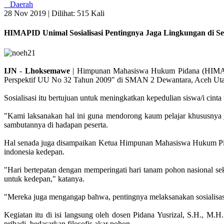
Daerah
28 Nov 2019 |
Dilihat: 515 Kali
HIMAPID Unimal Sosialisasi Pentingnya Jaga Lingkungan di S
IJN
-
Lhoksemawe
| Himpunan Mahasiswa Hukum Pidana (HIMAPID
Perspektif UU No 32 Tahun 2009" di SMAN 2 Dewantara, Aceh Uta
Sosialisasi itu bertujuan untuk meningkatkan kepedulian siswa/i cin
"Kami laksanakan hal ini guna mendorong kaum pelajar khususnya j
sambutannya di hadapan peserta.
Hal senada juga disampaikan Ketua Himpunan Mahasiswa Hukum Pidan
indonesia kedepan.
"Hari bertepatan dengan memperingati hari tanam pohon nasional sek
untuk kedepan," katanya.
"Mereka juga mengangap bahwa, pentingnya melaksanakan sosialisasi
Kegiatan itu di isi langsung oleh dosen Pidana Yusrizal, S.H., M
pribadi, bedasarkan filosofis akar pohon.