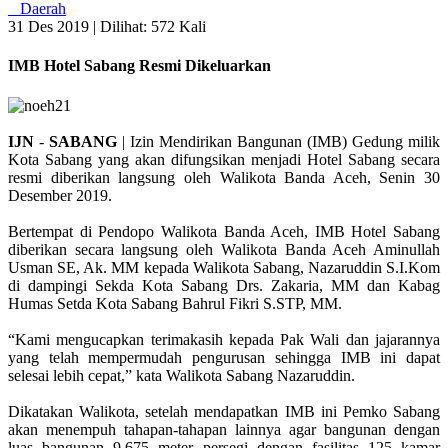
Daerah
31 Des 2019 |
Dilihat: 572 Kali
IMB Hotel Sabang Resmi Dikeluarkan
IJN
-
SABANG
| Izin Mendirikan Bangunan (IMB) Gedung milik
Kota Sabang yang akan difungsikan menjadi Hotel Sabang secara
resmi diberikan langsung oleh Walikota Banda Aceh, Senin 30
Desember 2019.
Bertempat di Pendopo Walikota Banda Aceh, IMB Hotel Sabang
diberikan secara langsung oleh Walikota Banda Aceh Aminullah
Usman SE, Ak. MM kepada Walikota Sabang, Nazaruddin S.I.Kom
di dampingi Sekda Kota Sabang Drs. Zakaria, MM dan Kabag
Humas Setda Kota Sabang Bahrul Fikri S.STP, MM.
“Kami mengucapkan terimakasih kepada Pak Wali dan jajarannya
yang telah mempermudah pengurusan sehingga IMB ini dapat
selesai lebih cepat,” kata Walikota Sabang Nazaruddin.
Dikatakan Walikota, setelah mendapatkan IMB ini Pemko Sabang
akan menempuh tahapan-tahapan lainnya agar bangunan dengan
luas bangunan 9.675 meter persegi dengan fasilitas 125 kamar