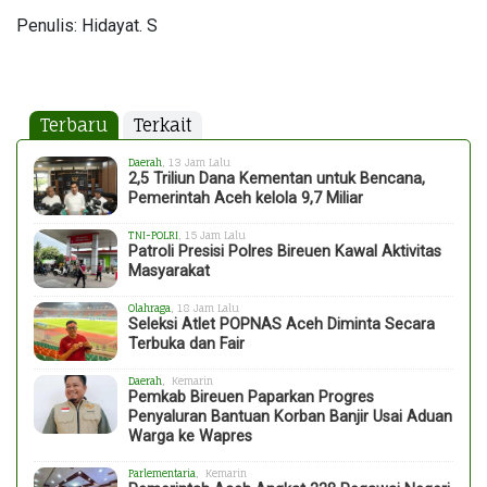
Penulis: Hidayat. S
Terbaru
Terkait
Daerah
, 13 Jam Lalu
2,5 Triliun Dana Kementan untuk Bencana,
Pemerintah Aceh kelola 9,7 Miliar
TNI-POLRI
, 15 Jam Lalu
Patroli Presisi Polres Bireuen Kawal Aktivitas
Masyarakat
Olahraga
, 18 Jam Lalu
Seleksi Atlet POPNAS Aceh Diminta Secara
Terbuka dan Fair
Daerah
, Kemarin
Pemkab Bireuen Paparkan Progres
Penyaluran Bantuan Korban Banjir Usai Aduan
Warga ke Wapres
Parlementaria
, Kemarin