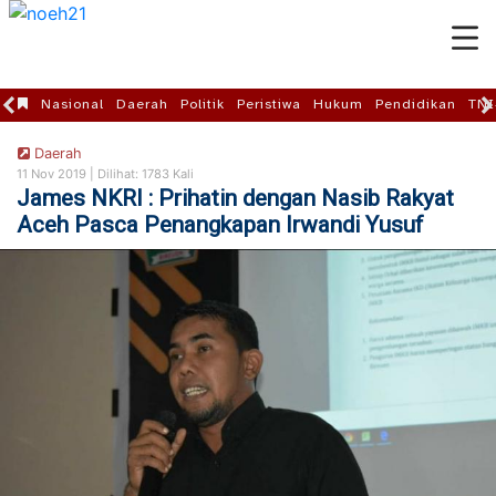
Nasional
Daerah
Politik
Peristiwa
Hukum
Pendidikan
TNI
Daerah
11 Nov 2019 |
Dilihat: 1783 Kali
James NKRI : Prihatin dengan Nasib Rakyat
Aceh Pasca Penangkapan Irwandi Yusuf