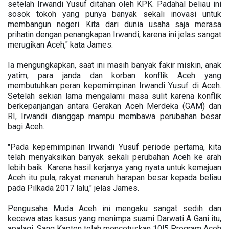
setelah Irwandi Yusuf ditahan oleh KPK. Padahal beliau ini
sosok tokoh yang punya banyak sekali inovasi untuk
membangun negeri. Kita dari dunia usaha saja merasa
prihatin dengan penangkapan Irwandi, karena ini jelas sangat
merugikan Aceh," kata James.
Ia mengungkapkan, saat ini masih banyak fakir miskin, anak
yatim, para janda dan korban konflik Aceh yang
membutuhkan peran kepemimpinan Irwandi Yusuf di Aceh.
Setelah sekian lama mengalami masa sulit karena konflik
berkepanjangan antara Gerakan Aceh Merdeka (GAM) dan
RI, Irwandi dianggap mampu membawa perubahan besar
bagi Aceh.
"Pada kepemimpinan Irwandi Yusuf periode pertama, kita
telah menyaksikan banyak sekali perubahan Aceh ke arah
lebih baik. Karena hasil kerjanya yang nyata untuk kemajuan
Aceh itu pula, rakyat menaruh harapan besar kepada beliau
pada Pilkada 2017 lalu," jelas James.
Pengusaha Muda Aceh ini mengaku sangat sedih dan
kecewa atas kasus yang menimpa suami Darwati A Gani itu,
apalagi, Sang Kapten telah mencetuskan 10l5 Program Aceh