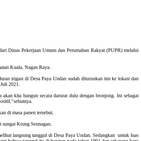
at dari Dinas Pekerjaan Umum dan Perumahan Rakyat (PUPR) melalui
matan Kuala, Nagan Raya.
ran irigasi di Desa Paya Undan sudah diturunkan tim ke lokasi dan
Juli 2021.
akan kita bangun secara darurat dulu dengan bronjong. Ini sebagai
ositif,"sebutnya.
kan di masa panen tersebut.
si sungai Krung Seunagan.
elihat langsung tanggul di Desa Paya Undan. Sedangkan untuk luas
klumi bahwa tanggul itu di bangun pada tahun 1991 dan sekarang baru