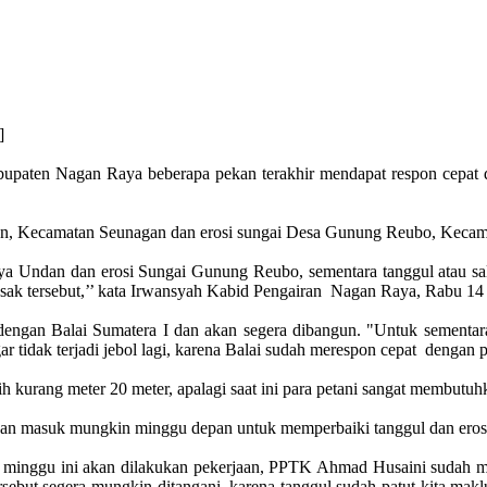
]
Kabupaten Nagan Raya beberapa pekan terakhir mendapat respon cep
dan, Kecamatan Seunagan dan erosi sungai Desa Gunung Reubo, Keca
ya Undan dan erosi Sungai Gunung Reubo, sementara tanggul atau salu
ak tersebut,’’ kata Irwansyah Kabid Pengairan Nagan Raya, Rabu 14 
dengan Balai Sumatera I dan akan segera dibangun. "Untuk sementara 
 tidak terjadi jebol lagi, karena Balai sudah merespon cepat dengan p
h kurang meter 20 meter, apalagi saat ini para petani sangat membutuh
akan masuk mungkin minggu depan untuk memperbaiki tanggul dan ero
 minggu ini akan dilakukan pekerjaan, PPTK Ahmad Husaini sudah m
ersebut segera mungkin ditangani, karena tanggul sudah patut kita ma