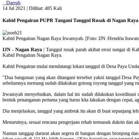
Daerah
14 Jul 2021 |
Dilihat: 485 Kali
Kabid Pengairan PUPR Tangani Tanggul Rusak di Nagan Raya
Kabid Pengairan Nagan Raya Irwansyah. [Foto: IJN /Hendria Irawan
IJN - Nagan Raya
| Tanggul rusak parah akibat erosi sungai di 
Kabid Pengairan Nagan Raya.
Kabid Pengairan mulai mendatangi lokasi tanggul di Desa Paya Un
"Dua bangunan yang akan ditangani tersebut yakni tanggul Desa Pa
sebelumnya memang sudah dilakukan gotong royong tanggul yang rus
Irwansyah menyebutkan, dalam hal ini sudah dilakukan koordinasi 
bentuk penanganan pertama yang harus kita lakukan dengan cepat, agar
Dia menjelaskan, tanggul yang ambruk itu akan di buat sepanjang lebi
Menurutnya, sesuai rencana pengerjaan rehab termasuk dukrin dan 
Namun tanggap darurat akan segera di bangun dengan bronjong dan
lahan sawah di 111 Ha lebih kurang. ‘’Kita harapkan agar tanggul t