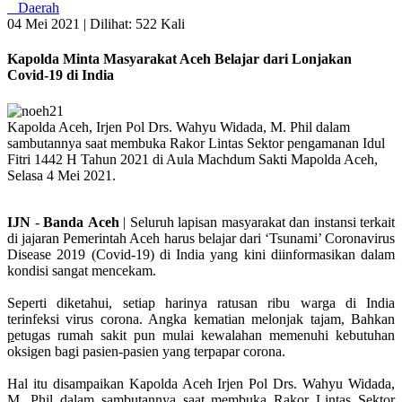
Daerah
04 Mei 2021 |
Dilihat: 522 Kali
Kapolda Minta Masyarakat Aceh Belajar dari Lonjakan
Covid-19 di India
Kapolda Aceh, Irjen Pol Drs. Wahyu Widada, M. Phil dalam
sambutannya saat membuka Rakor Lintas Sektor pengamanan Idul
Fitri 1442 H Tahun 2021 di Aula Machdum Sakti Mapolda Aceh,
Selasa 4 Mei 2021.
IJN
-
Banda
Aceh
| Seluruh lapisan masyarakat dan instansi terkait
di jajaran Pemerintah Aceh harus belajar dari ‘Tsunami’ Coronavirus
Disease 2019 (Covid-19) di India yang kini diinformasikan dalam
kondisi sangat mencekam.
Seperti diketahui, setiap harinya ratusan ribu warga di India
terinfeksi virus corona. Angka kematian melonjak tajam, Bahkan
p
etugas rumah sakit pun mulai kewalahan memenuhi kebutuhan
oksigen bagi pasien-pasien yang terpapar corona.
Hal itu disampaikan Kapolda Aceh Irjen Pol Drs. Wahyu Widada,
M. Phil dalam sambutannya saat membuka Rakor Lintas Sektor