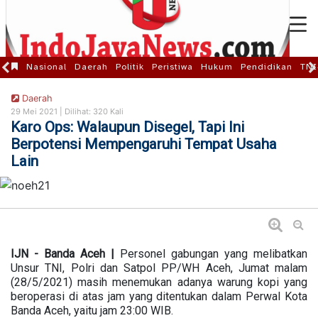
Nasional
Daerah
Politik
Peristiwa
Hukum
Pendidikan
TNI
Daerah
29 Mei 2021 |
Dilihat: 320 Kali
Karo Ops: Walaupun Disegel, Tapi Ini
Berpotensi Mempengaruhi Tempat Usaha
Lain
IJN - Banda Aceh |
Personel gabungan yang melibatkan
Unsur TNI, Polri dan Satpol PP/WH Aceh, Jumat malam
(28/5/2021) masih menemukan adanya warung kopi yang
beroperasi di atas jam yang ditentukan dalam Perwal Kota
Banda Aceh, yaitu jam 23:00 WIB.