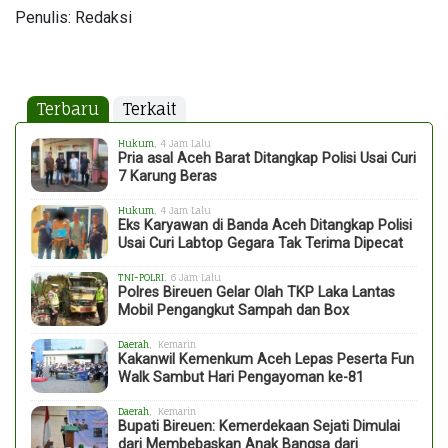
Penulis: Redaksi
Terbaru
Terkait
Hukum
, 4 Jam Lalu
Pria asal Aceh Barat Ditangkap Polisi Usai Curi
7 Karung Beras
Hukum
, 4 Jam Lalu
Eks Karyawan di Banda Aceh Ditangkap Polisi
Usai Curi Labtop Gegara Tak Terima Dipecat
TNI-POLRI
, 6 Jam Lalu
Polres Bireuen Gelar Olah TKP Laka Lantas
Mobil Pengangkut Sampah dan Box
Daerah
, Kemarin
Kakanwil Kemenkum Aceh Lepas Peserta Fun
Walk Sambut Hari Pengayoman ke-81
Daerah
, Kemarin
Bupati Bireuen: Kemerdekaan Sejati Dimulai
dari Membebaskan Anak Bangsa dari