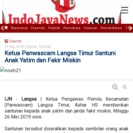
Nasional
Daerah
Politik
Peristiwa
Hukum
Pendidikan
TNI
Daerah
27 Mei 2019 |
Dilihat: 753 Kali
Ketua Panwascam Langsa Timur Santuni
Anak Yatim dan Fakir Miskin
IJN
-
Langsa
| Ketua Pengawas Pemilu Kecamatan
(Panwascam) Langsa Timur, Azhar HS memberikan
santunan kepada anak yatim dan janda fakir miskin, Minggu
26 Mei 2019 sore.
Santunan tersebut diserahkan kepada sembilan orang anak