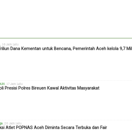
h
, 16 Jam Lalu
Triliun Dana Kementan untuk Bencana, Pemerintah Aceh kelola 9,7 Mil
OLRI
, 17 Jam Lalu
oli Presisi Polres Bireuen Kawal Aktivitas Masyarakat
ga
, 20 Jam Lalu
ksi Atlet POPNAS Aceh Diminta Secara Terbuka dan Fair