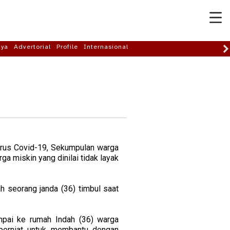
aya
Advertorial
Profile
Internasional
rus Covid-19, Sekumpulan warga
 miskin yang dinilai tidak layak
 seorang janda (36) timbul saat
pai ke rumah Indah (36) warga
berniat untuk membantu dengan