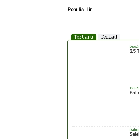
Penulis
:
Iin
Terbaru
Terkait
Daera
2,5 
TNI-P
Patr
Olahra
Sele