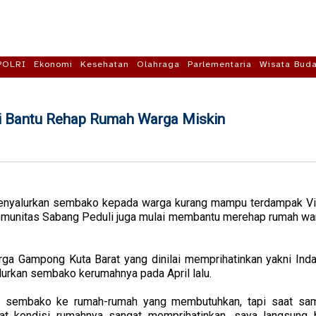
POLRI
Ekonomi
Kesehatan
Olahraga
Parlementaria
Wisata Bud
i Bantu Rehap Rumah Warga Miskin
menyalurkan sembako kepada warga kurang mampu terdampak Vi
unitas Sabang Peduli juga mulai membantu merehap rumah warga
a Gampong Kuta Barat yang dinilai memprihatinkan yakni Indah
urkan sembako kerumahnya pada April lalu.
r sembako ke rumah-rumah yang membutuhkan, tapi saat sam
at kondisi rumahnya sangat memprihatinkan, saya langsung 