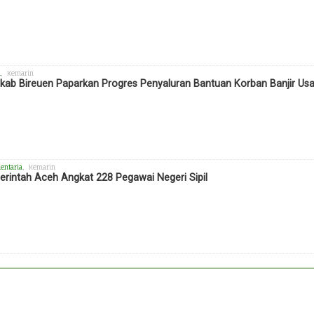
h
, Kemarin
ab Bireuen Paparkan Progres Penyaluran Bantuan Korban Banjir Us
entaria
, Kemarin
rintah Aceh Angkat 228 Pegawai Negeri Sipil