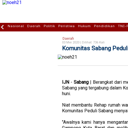
Nasional
Daerah
Politik
Peristiwa
Hukum
Pendidikan
TNI-
Daerah
03 Mei 2020 |
Dilihat: 736 Kali
Komunitas Sabang Pedul
IJN
-
Sabang
| Berangkat dari 
Sabang yang tergabung dalam Kom
huni.
Niat membantu Rehap rumah warg
Komunitas Peduli Sabang menyal
"Awalnya kami hanya menganta
Gampong Kuta Barat dan melih