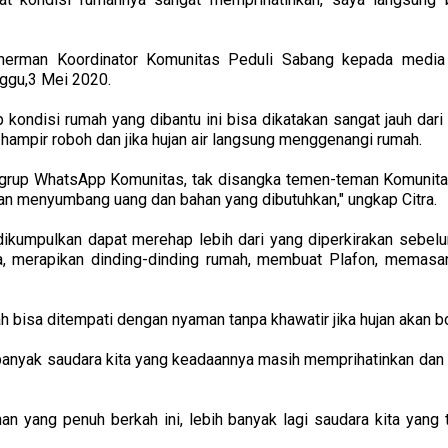
uherman Koordinator Komunitas Peduli Sabang kepada media 
ggu,3 Mei 2020.
 kondisi rumah yang dibantu ini bisa dikatakan sangat jauh dari
hampir roboh dan jika hujan air langsung menggenangi rumah.
di grup WhatsApp Komunitas, tak disangka temen-teman Komunita
 menyumbang uang dan bahan yang dibutuhkan," ungkap Citra.
dikumpulkan dapat merehap lebih dari yang diperkirakan sebel
, merapikan dinding-dinding rumah, membuat Plafon, memasan
ah bisa ditempati dengan nyaman tanpa khawatir jika hujan akan b
h banyak saudara kita yang keadaannya masih memprihatinkan dan
n yang penuh berkah ini, lebih banyak lagi saudara kita yang 