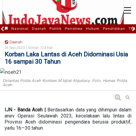
Nasional
Daerah
Politik
Peristiwa
Hukum
Pendidikan
TNI
Daerah
19 Sep 2023 |
Dilihat: 724 Kali
Korban Laka Lantas di Aceh Didominasi Usia
16 sampai 30 Tahun
Dirlantas Polda Aceh Kombes M Iqbal Alqudusy. Foto. Humas Polda
Aceh
IJN - Banda Aceh |
Berdasarkan data yang dihimpun dalam
anev Operasi Seulawah 2023, kecelakaan lalu lintas di
Provinsi Aceh didominasi pengendara berusia produktif,
yaitu 16—30 tahun.