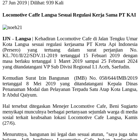
27 Jun 2019 |
Dilihat: 939 Kali
Locomotive Caffe Langsa Sesuai Regulasi Kerja Sama PT KAI
IJN
-
Langsa
| Kehadiran Locomotive Cafe di Jalan Tengku Umar
Kota Langsa sesuai regulasi kerjasama PT Kreta Api Indonesia
(Persero) yang tertuang dalam surat perjanjian No.
KL.701/II/22/SDV.11-2019 tertanggal 15 Febuari 2019 dengan
masa berlaku tertanggal 1 Maret 2019 sampai 25 Februari 2024
yang ditandatangani VP Sub Divisi Regional I.1 Aceh, Saefudin.
Kemudian Surat Izin Bangunan (IMB) No. 058/644/IMB/2019
tertanggal 8 Mei 2019 yang ditandatangani Kepala Dinas
Penanaman Modal dan Pelayanan Terpadu Satu Atap Kota Langsa,
Ir Abdul Qaiyum.
Hal tersebut ditegaskan Menejer Locomotive Cafe, Beni Sugiarto
menyikapi munculnya berbagai pertanyaan sejumlah warga di media
sosial terkait keabsahan lokasi Locomotive Cafe Langsa, Kamis
(27/6).
Menurutnya, bangunan ini legal dan sesuai aturan, "saya juga tahu
hukum. Jadi berdirinya Locomotive Cafe bukan berdasarkan