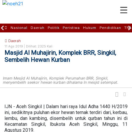
Nasional
Daerah
Politik
Peristiwa
Hukum
Pendidikan
TNI
Daerah
11 Ags 2019 |
Dilihat: 2325 Kali
Masjid Al Muhajirin, Komplek BRR, Singkil,
Sembelih Hewan Kurban
Imam Mesjid Al Muhajirin, Komplek Perumahan BRR, Singkil,
menyembelih seekor hewan kurban dihalama ln mesjid setempat.
IJN - Aceh Singkil | Dalam hari raya Idul Adha 1440 H/2019
ini, sedikitnya puluhan ekor hewan ternak terdiri dari, kerbau,
lembu, dan kambing, disembelih untuk qurban tahun ini di
Kecamatan Singkil, Ibukota Aceh Singkil, Minggu, 11
Agustus 2019.