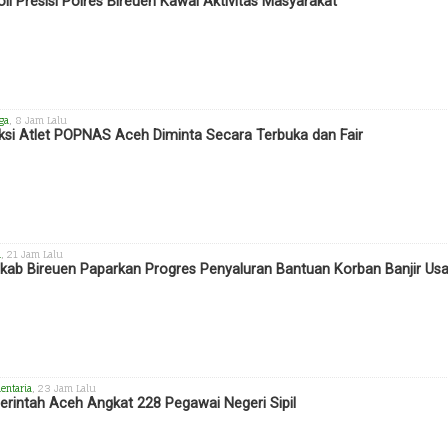
oli Presisi Polres Bireuen Kawal Aktivitas Masyarakat
ga
, 8 Jam Lalu
ksi Atlet POPNAS Aceh Diminta Secara Terbuka dan Fair
h
, 21 Jam Lalu
ab Bireuen Paparkan Progres Penyaluran Bantuan Korban Banjir Us
entaria
, 23 Jam Lalu
rintah Aceh Angkat 228 Pegawai Negeri Sipil