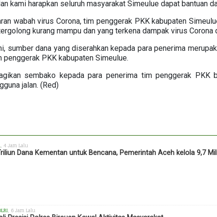
an kami harapkan seluruh masyarakat Simeulue dapat bantuan dari
aran wabah virus Corona, tim penggerak PKK kabupaten Simeul
tergolong kurang mampu dan yang terkena dampak virus Corona d
ni, sumber dana yang diserahkan kepada para penerima merupak
im penggerak PKK kabupaten Simeulue.
agikan sembako kepada para penerima tim penggerak PKK be
una jalan. (Red)
h
, 4 Jam Lalu
Triliun Dana Kementan untuk Bencana, Pemerintah Aceh kelola 9,7 Mil
OLRI
, 6 Jam Lalu