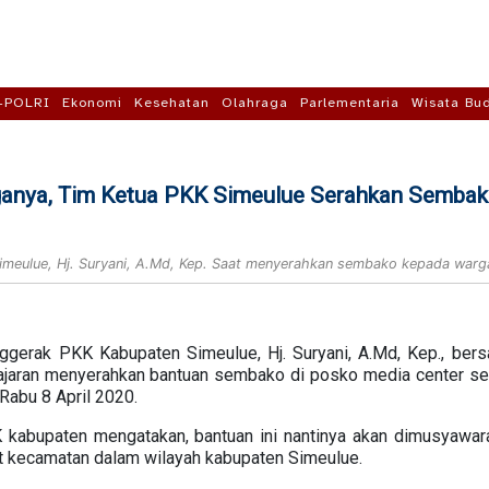
-POLRI
Ekonomi
Kesehatan
Olahraga
Parlementaria
Wisata Bu
anya, Tim Ketua PKK Simeulue Serahkan Semba
meulue, Hj. Suryani, A.Md, Kep. Saat menyerahkan sembako kepada warga
gerak PKK Kabupaten Simeulue, Hj. Suryani, A.Md, Kep., bersa
h jajaran menyerahkan bantuan sembako di posko media center s
 Rabu 8 April 2020.
kabupaten mengatakan, bantuan ini nantinya akan dimusyawara
at kecamatan dalam wilayah kabupaten Simeulue.