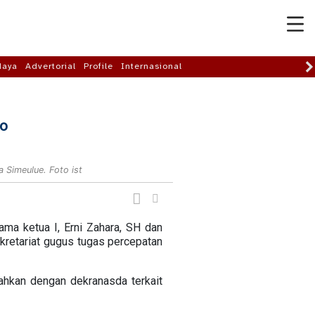
daya
Advertorial
Profile
Internasional
ko
 Simeulue. Foto ist
ma ketua I, Erni Zahara, SH dan
ekretariat gugus tugas percepatan
hkan dengan dekranasda terkait