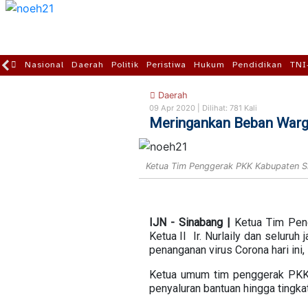
Nasional
Daerah
Politik
Peristiwa
Hukum
Pendidikan
TNI
Daerah
09 Apr 2020 |
Dilihat: 781 Kali
Meringankan Beban Warg
Ketua Tim Penggerak PKK Kabupaten Si
IJN - Sinabang |
Ketua Tim Peng
Ketua II Ir. Nurlaily dan seluru
penanganan virus Corona hari ini,
Ketua umum tim penggerak PKK 
penyaluran bantuan hingga tingk