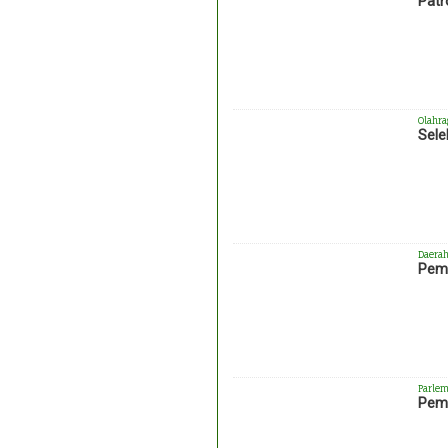
Patr
Olahra
Sele
Daera
Pemk
Parlem
Peme