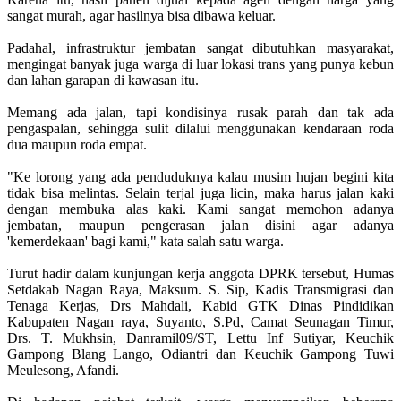
sangat murah, agar hasilnya bisa dibawa keluar.
Padahal, infrastruktur jembatan sangat dibutuhkan masyarakat,
mengingat banyak juga warga di luar lokasi trans yang punya kebun
dan lahan garapan di kawasan itu.
Memang ada jalan, tapi kondisinya rusak parah dan tak ada
pengaspalan, sehingga sulit dilalui menggunakan kendaraan roda
dua maupun roda empat.
"Ke lorong yang ada penduduknya kalau musim hujan begini kita
tidak bisa melintas. Selain terjal juga licin, maka harus jalan kaki
dengan membuka alas kaki. Kami sangat memohon adanya
jembatan, maupun pengerasan jalan disini agar adanya
'kemerdekaan' bagi kami," kata salah satu warga.
Turut hadir dalam kunjungan kerja anggota DPRK tersebut, Humas
Setdakab Nagan Raya, Maksum. S. Sip, Kadis Transmigrasi dan
Tenaga Kerjas, Drs Mahdali, Kabid GTK Dinas Pindidikan
Kabupaten Nagan raya, Suyanto, S.Pd, Camat Seunagan Timur,
Drs. T. Mukhsin, Danramil09/ST, Lettu Inf Sutiyar, Keuchik
Gampong Blang Lango, Odiantri dan Keuchik Gampong Tuwi
Meulesong, Afandi.