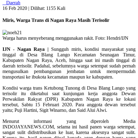
Daerah
16 Feb 2020 |
Dilihat: 1155 Kali
Miris, Warga Trans di Nagan Raya Masih Terisolir
Warga harus menyeberang menggunakan rakit. Foto: Hendri/IJN
IJN - Nagan Raya |
Sungguh miris, kondisi masyarakat yang
tinggal di Desa Blang Lango Kecamatan Seunagan Timur,
Kabupaten Nagan Raya, Aceh, hingga saat ini masih tinggal di
daerah terisolir. Padahal, sebelumnya warga setempat sudah pernah
mengusulkan pembangunan jembatan untuk mempermudah
transportasi ke ibukota kecamatan maupun ke kabupaten.
Kondisi warga trans Ketubong Tunong di Desa Blang Lango yang
terisolir itu diketahui saat kunjungan kerja anggota Dewan
Perwakilan Rakyat (DPR) Kabupaten Nagan Raya ke lokasi
tersebut, Sabtu 15 Februari 2020. Para anggota dewan tersebut
yaitu; Puji Hartini, Sigit Winarno, dan Said Alui Alwi.
Menurut informasi yang diperoleh Media
INDOJAYANEWS.COM, selama ini hasil panen warga setempat,
sangat sulit didistribusikan ke luar, karena aksesnya sangat sulit.
Karena itu, hasil panen dijual kepada agen dengan harga yang