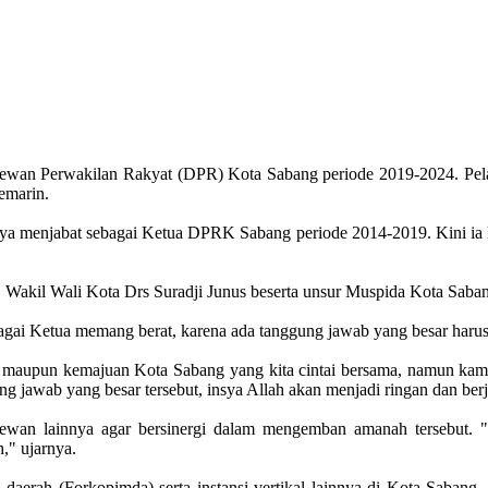
Dewan Perwakilan Rakyat (DPR) Kota Sabang periode 2019-2024. Pelan
emarin.
a menjabat sebagai Ketua DPRK Sabang periode 2014-2019. Kini ia ke
, Wakil Wali Kota Drs Suradji Junus beserta unsur Muspida Kota Saban
i Ketua memang berat, karena ada tanggung jawab yang besar harus 
maupun kemajuan Kota Sabang yang kita cintai bersama, namun kami
 jawab yang besar tersebut, insya Allah akan menjadi ringan dan berj
ewan lainnya agar bersinergi dalam mengemban amanah tersebut. 
," ujarnya.
aerah (Forkopimda) serta instansi vertikal lainnya di Kota Sabang. 