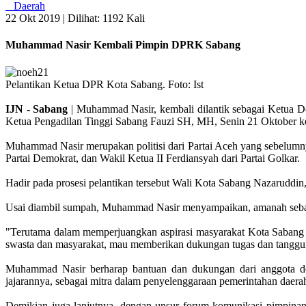
Daerah
22 Okt 2019 |
Dilihat: 1192 Kali
Muhammad Nasir Kembali Pimpin DPRK Sabang
Pelantikan Ketua DPR Kota Sabang. Foto: Ist
IJN - Sabang
| Muhammad Nasir, kembali dilantik sebagai Ketua 
Ketua Pengadilan Tinggi Sabang Fauzi SH, MH, Senin 21 Oktober k
Muhammad Nasir merupakan politisi dari Partai Aceh yang sebelumny
Partai Demokrat, dan Wakil Ketua II Ferdiansyah dari Partai Golkar.
Hadir pada prosesi pelantikan tersebut Wali Kota Sabang Nazaruddin
Usai diambil sumpah, Muhammad Nasir menyampaikan, amanah sebaga
"Terutama dalam memperjuangkan aspirasi masyarakat Kota Sabang 
swasta dan masyarakat, mau memberikan dukungan tugas dan tanggung
Muhammad Nasir berharap bantuan dan dukungan dari anggota d
jajarannya, sebagai mitra dalam penyelenggaraan pemerintahan daerah
Demikian juga lanjutnya, dengan unsur forum komunikasi pimpinan d