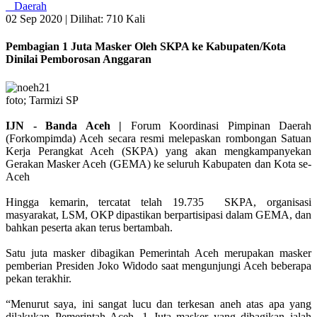
Daerah
02 Sep 2020 |
Dilihat: 710 Kali
Pembagian 1 Juta Masker Oleh SKPA ke Kabupaten/Kota
Dinilai Pemborosan Anggaran
foto; Tarmizi SP
IJN - Banda Aceh |
Forum Koordinasi Pimpinan Daerah
(Forkompimda) Aceh secara resmi melepaskan rombongan Satuan
Kerja Perangkat Aceh (SKPA) yang akan mengkampanyekan
Gerakan Masker Aceh (GEMA) ke seluruh Kabupaten dan Kota se-
Aceh
Hingga kemarin, tercatat telah 19.735 SKPA, organisasi
masyarakat, LSM, OKP dipastikan berpartisipasi dalam GEMA, dan
bahkan peserta akan terus bertambah.
Satu juta masker dibagikan Pemerintah Aceh merupakan masker
pemberian Presiden Joko Widodo saat mengunjungi Aceh beberapa
pekan terakhir.
“Menurut saya, ini sangat lucu dan terkesan aneh atas apa yang
dilakukan Pemerintah Aceh, 1 Juta masker yang dibagikan ialah