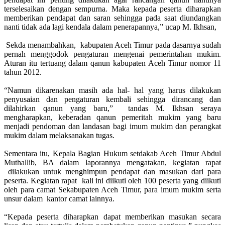
terselesaikan dengan sempurna. Maka kepada peserta diharapkan
memberikan pendapat dan saran sehingga pada saat diundangkan
nanti tidak ada lagi kendala dalam penerapannya,” ucap M. Ikhsan,
Sekda menambahkan, kabupaten Aceh Timur pada dasarnya sudah
pernah menggodok pengaturan mengenai pemerintahan mukim.
Aturan itu tertuang dalam qanun kabupaten Aceh Timur nomor 11
tahun 2012.
“Namun dikarenakan masih ada hal- hal yang harus dilakukan
penyusaian dan pengaturan kembali sehingga dirancang dan
dilahirkan qanun yang baru,” tandas M. Ikhsan seraya
mengharapkan, keberadan qanun pemeritah mukim yang baru
menjadi pendoman dan landasan bagi imum mukim dan perangkat
mukim dalam melaksanakan tugas.
Sementara itu, Kepala Bagian Hukum setdakab Aceh Timur Abdul
Muthallib, BA dalam laporannya mengatakan, kegiatan rapat
dilakukan untuk menghimpun pendapat dan masukan dari para
peserta. Kegiatan rapat kali ini diikuti oleh 100 peserta yang diikuti
oleh para camat Sekabupaten Aceh Timur, para imum mukim serta
unsur dalam kantor camat lainnya.
“Kepada peserta diharapkan dapat memberikan masukan secara