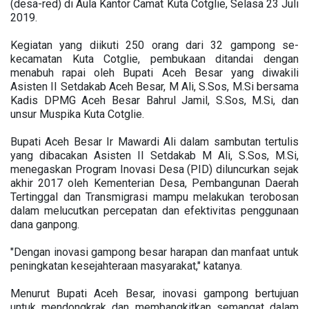
(desa-red) di Aula Kantor Camat Kuta Cotglie, Selasa 23 Juli
2019.
Kegiatan yang diikuti 250 orang dari 32 gampong se-
kecamatan Kuta Cotglie, pembukaan ditandai dengan
menabuh rapai oleh Bupati Aceh Besar yang diwakili
Asisten II Setdakab Aceh Besar, M Ali, S.Sos, M.Si bersama
Kadis DPMG Aceh Besar Bahrul Jamil, S.Sos, M.Si, dan
unsur Muspika Kuta Cotglie.
Bupati Aceh Besar Ir Mawardi Ali dalam sambutan tertulis
yang dibacakan Asisten II Setdakab M Ali, S.Sos, M.Si,
menegaskan Program Inovasi Desa (PID) diluncurkan sejak
akhir 2017 oleh Kementerian Desa, Pembangunan Daerah
Tertinggal dan Transmigrasi mampu melakukan terobosan
dalam melucutkan percepatan dan efektivitas penggunaan
dana ganpong.
"Dengan inovasi gampong besar harapan dan manfaat untuk
peningkatan kesejahteraan masyarakat," katanya.
Menurut Bupati Aceh Besar, inovasi gampong bertujuan
untuk mendongkrak dan membangkitkan semangat dalam