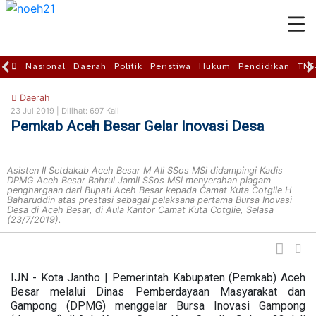
Nasional
Daerah
Politik
Peristiwa
Hukum
Pendidikan
TNI
Daerah
23 Jul 2019 |
Dilihat: 697 Kali
Pemkab Aceh Besar Gelar Inovasi Desa
Asisten II Setdakab Aceh Besar M Ali SSos MSi didampingi Kadis
DPMG Aceh Besar Bahrul Jamil SSos MSi menyerahan piagam
penghargaan dari Bupati Aceh Besar kepada Camat Kuta Cotglie H
Baharuddin atas prestasi sebagai pelaksana pertama Bursa Inovasi
Desa di Aceh Besar, di Aula Kantor Camat Kuta Cotglie, Selasa
(23/7/2019).
IJN - Kota Jantho | Pemerintah Kabupaten (Pemkab) Aceh
Besar melalui Dinas Pemberdayaan Masyarakat dan
Gampong (DPMG) menggelar Bursa Inovasi Gampong