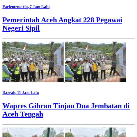
Parlementaria
, 7 Jam Lalu
Pemerintah Aceh Angkat 228 Pegawai
Negeri Sipil
Daerah
, 11 Jam Lalu
Wapres Gibran Tinjau Dua Jembatan di
Aceh Tengah