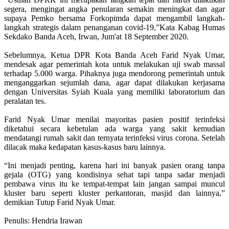
segera, mengingat angka penularan semakin meningkat dan agar
supaya Pemko bersama Forkopimda dapat mengambil langkah-
langkah strategis dalam penanganan covid-19,”Kata Kabag Humas
Sekdako Banda Aceh, Irwan, Jum'at 18 September 2020.
Sebelumnya, Ketua DPR Kota Banda Aceh Farid Nyak Umar,
mendesak agar pemerintah kota untuk melakukan uji swab massal
terhadap 5.000 warga. Pihaknya juga mendorong pemerintah untuk
menganggarkan sejumlah dana, agar dapat dilakukan kerjasama
dengan Universitas Syiah Kuala yang memiliki laboratorium dan
peralatan tes.
Farid Nyak Umar menilai mayoritas pasien positif terinfeksi
diketahui secara kebetulan ada warga yang sakit kemudian
mendatangi rumah sakit dan ternyata terinfeksi virus corona. Setelah
dilacak maka kedapatan kasus-kasus baru lainnya.
“Ini menjadi penting, karena hari ini banyak pasien orang tanpa
gejala (OTG) yang kondisinya sehat tapi tanpa sadar menjadi
pembawa virus itu ke tempat-tempat lain jangan sampai muncul
kluster baru seperti kluster perkantoran, masjid dan lainnya,”
demikian Tutup Farid Nyak Umar.
Penulis: Hendria Irawan