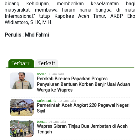
bidang kehidupan, memberikan keselamatan bagi
masyarakat, membawa harum nama bangsa di mata
Internasional," tutup Kapolres Aceh Timur, AKBP Eko
Widiantoro, S.I.K, M.H.
Penulis
:
Mhd
Fahmi
Terbaru
Terkait
Daerah
, 7 Jam Lalu
Pemkab Bireuen Paparkan Progres
Penyaluran Bantuan Korban Banjir Usai Aduan
Warga ke Wapres
Parlementaria
, 10 Jam Lalu
Pemerintah Aceh Angkat 228 Pegawai Negeri
Sipil
Daerah
, 14 Jam Lalu
Wapres Gibran Tinjau Dua Jembatan di Aceh
Tengah