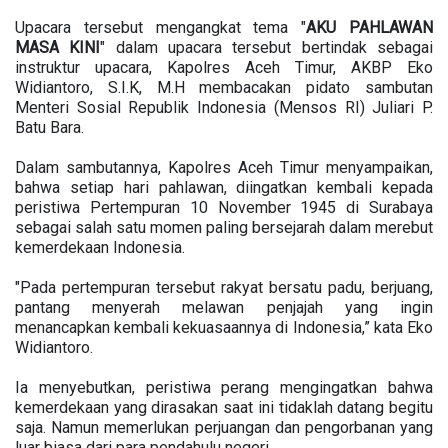
Upacara tersebut mengangkat tema "
AKU
PAHLAWAN
MASA
KINI
" dalam upacara tersebut bertindak sebagai
instruktur upacara, Kapolres Aceh Timur, AKBP Eko
Widiantoro, S.I.K, M.H membacakan pidato sambutan
Menteri Sosial Republik Indonesia (Mensos RI) Juliari P.
Batu Bara.
Dalam sambutannya, Kapolres Aceh Timur menyampaikan,
bahwa setiap hari pahlawan, diingatkan kembali kepada
peristiwa Pertempuran 10 November 1945 di Surabaya
sebagai salah satu momen paling bersejarah dalam merebut
kemerdekaan Indonesia.
"Pada pertempuran tersebut rakyat bersatu padu, berjuang,
pantang menyerah melawan penjajah yang ingin
menancapkan kembali kekuasaannya di Indonesia,” kata Eko
Widiantoro.
Ia menyebutkan, peristiwa perang mengingatkan bahwa
kemerdekaan yang dirasakan saat ini tidaklah datang begitu
saja. Namun memerlukan perjuangan dan pengorbanan yang
luar biasa dari para pendahulu negeri.