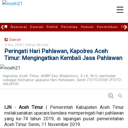
Nasional
Daerah
Politik
Peristiwa
Hukum
Pendidikan
TNI
Daerah
11 Nov 2019 |
Dilihat: 867 Kali
Peringati Hari Pahlawan, Kapolres Aceh
Timur: Mengingatkan Kembali Jasa Pahlawan
Kapolres Aceh Timur, AKBP Eko Widiantoro, S.I.K, M.H, bertindak
sebagai Instruktur upacara Hari Pahlawan, Senin (11/11/2019) (FOTO:
ANJAYA)
IJN
-
Aceh
Timur
| Pemerintah Kabupaten Aceh Timur
melaksanakan upacara bendara memperingati hari pahlawan
yang ke-74 tahun 2019, di lapangan pusat pemerintahan
Aceh Timur. Senin, 11 November 2019.