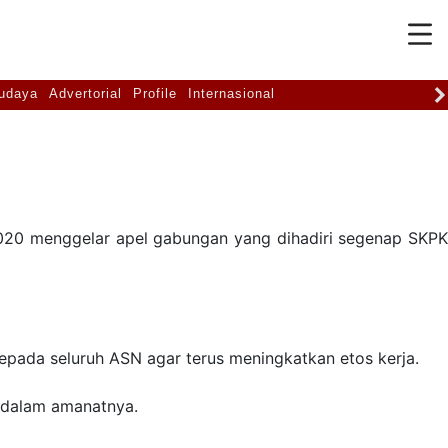
 Simeulue Tingkatkan
udaya
Advertorial
Profile
Internasional
 2020 menggelar apel gabungan yang dihadiri segenap SKP
epada seluruh ASN agar terus meningkatkan etos kerja.
s dalam amanatnya.