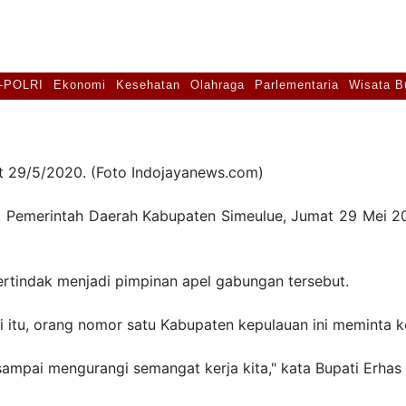
 Bupati Erhas Ajak ASN
-POLRI
Ekonomi
Kesehatan
Olahraga
Parlementaria
Wisata B
t 29/5/2020. (Foto Indojayanews.com)
riah, Pemerintah Daerah Kabupaten Simeulue, Jumat 29 Mei
ertindak menjadi pimpinan apel gabungan tersebut.
 itu, orang nomor satu Kabupaten kepulauan ini meminta k
sampai mengurangi semangat kerja kita," kata Bupati Erha