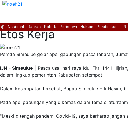
Daerah
29 Mei 2020 |
Dilihat: 552 Kali
Pimpin Apel Gabungan,
Nasional
Daerah
Politik
Peristiwa
Hukum
Pendidikan
TNI
Etos Kerja
Pemda Simeulue gelar apel gabungan pasca lebaran, Juma
IJN - Simeulue |
Pasca usai hari raya Idul Fitri 1441 Hij
dalam lingkup pemerintah Kabupaten setempat.
Dalam kesempatan tersebut, Bupati Simeulue Erli Hasim, b
Pada apel gabungan yang dikemas dalam tema silaturrahmi
"Meski ditengah pandemi Covid-19, saya berharap jangan 