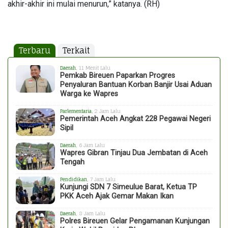
akhir-akhir ini mulai menurun,” katanya. (RH)
Terbaru
Terkait
Daerah
, 11 Menit Lalu
Pemkab Bireuen Paparkan Progres
Penyaluran Bantuan Korban Banjir Usai Aduan
Warga ke Wapres
Parlementaria
, 2 Jam Lalu
Pemerintah Aceh Angkat 228 Pegawai Negeri
Sipil
Daerah
, 6 Jam Lalu
Wapres Gibran Tinjau Dua Jembatan di Aceh
Tengah
Pendidikan
, 7 Jam Lalu
Kunjungi SDN 7 Simeulue Barat, Ketua TP
PKK Aceh Ajak Gemar Makan Ikan
Daerah
, 8 Jam Lalu
Polres Bireuen Gelar Pengamanan Kunjungan