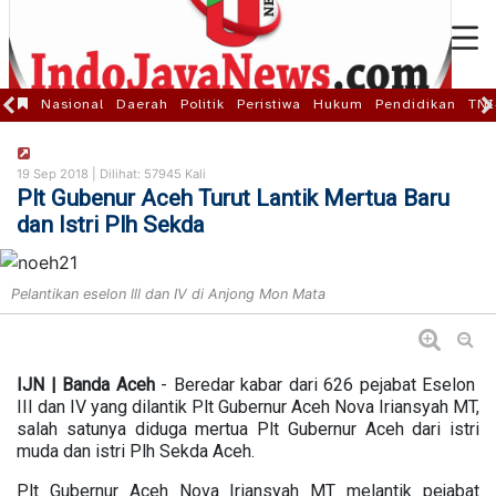
Nasional
Daerah
Politik
Peristiwa
Hukum
Pendidikan
TNI
19 Sep 2018 |
Dilihat: 57945 Kali
Plt Gubenur Aceh Turut Lantik Mertua Baru
dan Istri Plh Sekda
Pelantikan eselon lll dan IV di Anjong Mon Mata
IJN | Banda Aceh
- Beredar kabar dari 626 pejabat Eselon
III dan IV yang dilantik Plt Gubernur Aceh Nova Iriansyah MT,
salah satunya diduga mertua Plt Gubernur Aceh dari istri
muda dan istri Plh Sekda Aceh.
Plt Gubernur Aceh Nova Iriansyah MT melantik pejabat