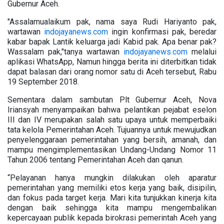
Gubernur Aceh.
"Assalamualaikum pak, nama saya Rudi Hariyanto pak,
wartawan
indojayanews.com
ingin konfirmasi pak, beredar
kabar bapak Lantik keluarga jadi Kabid pak. Apa benar pak?
Wassalam pak,"tanya wartawan
indojayanews.com
melalui
aplikasi WhatsApp, Namun hingga berita ini diterbitkan tidak
dapat balasan dari orang nomor satu di Aceh tersebut, Rabu
19 September 2018.
Sementara dalam sambutan Plt Gubernur Aceh, Nova
Iriansyah menyampaikan bahwa pelantikan pejabat eselon
III dan IV merupakan salah satu upaya untuk memperbaiki
tata kelola Pemerintahan Aceh. Tujuannya untuk mewujudkan
penyelenggaraan pemerintahan yang bersih, amanah, dan
mampu mengimplementasikan Undang-Undang Nomor 11
Tahun 2006 tentang Pemerintahan Aceh dan qanun.
“Pelayanan hanya mungkin dilakukan oleh aparatur
pemerintahan yang memiliki etos kerja yang baik, disipilin,
dan fokus pada target kerja. Mari kita tunjukkan kinerja kita
dengan baik sehingga kita mampu mengembalikan
kepercayaan publik kepada birokrasi pemerintah Aceh yang