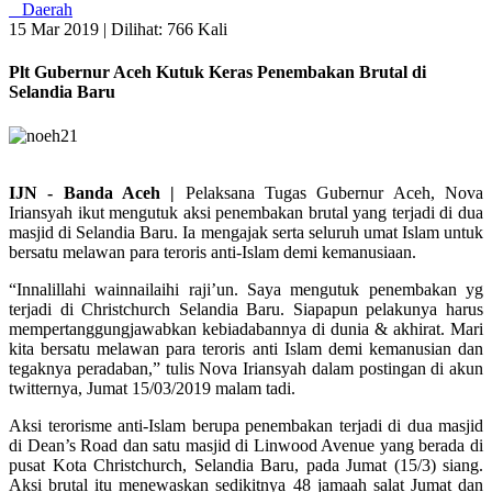
Daerah
15 Mar 2019 |
Dilihat: 766 Kali
Plt Gubernur Aceh Kutuk Keras Penembakan Brutal di
Selandia Baru
IJN - Banda Aceh |
Pelaksana Tugas Gubernur Aceh, Nova
Iriansyah ikut mengutuk aksi penembakan brutal yang terjadi di dua
masjid di Selandia Baru. Ia mengajak serta seluruh umat Islam untuk
bersatu melawan para teroris anti-Islam demi kemanusiaan.
“Innalillahi wainnailaihi raji’un. Saya mengutuk penembakan yg
terjadi di Christchurch Selandia Baru. Siapapun pelakunya harus
mempertanggungjawabkan kebiadabannya di dunia & akhirat. Mari
kita bersatu melawan para teroris anti Islam demi kemanusian dan
tegaknya peradaban,” tulis Nova Iriansyah dalam postingan di akun
twitternya, Jumat 15/03/2019 malam tadi.
Aksi terorisme anti-Islam berupa penembakan terjadi di dua masjid
di Dean’s Road dan satu masjid di Linwood Avenue yang berada di
pusat Kota Christchurch, Selandia Baru, pada Jumat (15/3) siang.
Aksi brutal itu menewaskan sedikitnya 48 jamaah salat Jumat dan