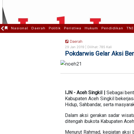
Nasional
Daerah
Politik
Peristiwa
Hukum
Pendidikan
TNI
Daerah
29 Jan 2019 |
Dilihat: 785 Kali
Pokdarwis Gelar Aksi Bers
IJN - Aceh Singkil |
Sebagai bent
Kabupaten Aceh Singkil bekerjas
Hidup, Sahbandar, serta masyarak
Dalam aksi gerakan sadar wisata 
ditengah ibukota Kabupaten Aceh 
Menurut Rahmad, kegiatan aksi b