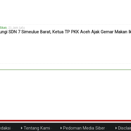
dikan
, 21 Jam Lalu
ungi SDN 7 Simeulue Barat, Ketua TP PKK Aceh Ajak Gemar Makan I
daksi
Tentang Kami
Pedoman Media Siber
Discla