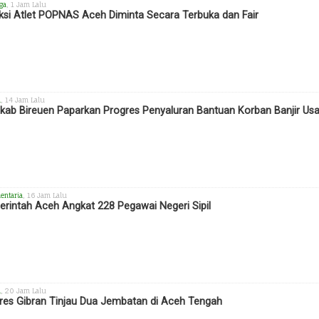
ga
, 1 Jam Lalu
ksi Atlet POPNAS Aceh Diminta Secara Terbuka dan Fair
h
, 14 Jam Lalu
ab Bireuen Paparkan Progres Penyaluran Bantuan Korban Banjir Us
entaria
, 16 Jam Lalu
rintah Aceh Angkat 228 Pegawai Negeri Sipil
h
, 20 Jam Lalu
es Gibran Tinjau Dua Jembatan di Aceh Tengah