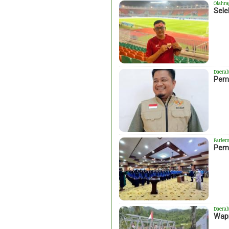
Olahra
Sele
Daera
Pemk
Parlem
Peme
Daera
Wapr