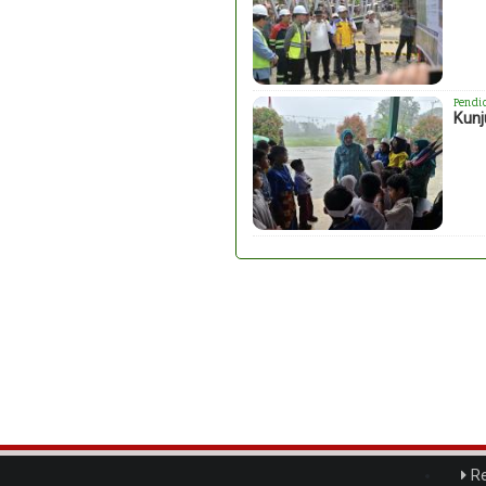
Pendi
Kunj
Re