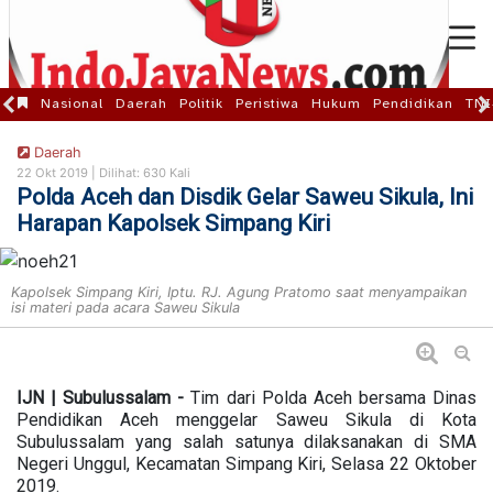
Nasional
Daerah
Politik
Peristiwa
Hukum
Pendidikan
TNI
Daerah
22 Okt 2019 |
Dilihat: 630 Kali
Polda Aceh dan Disdik Gelar Saweu Sikula, Ini
Harapan Kapolsek Simpang Kiri
Kapolsek Simpang Kiri, Iptu. RJ. Agung Pratomo saat menyampaikan
isi materi pada acara Saweu Sikula
IJN | Subulussalam -
Tim dari Polda Aceh bersama Dinas
Pendidikan Aceh menggelar Saweu Sikula di Kota
Subulussalam yang salah satunya dilaksanakan di SMA
Negeri Unggul, Kecamatan Simpang Kiri, Selasa 22 Oktober
2019.