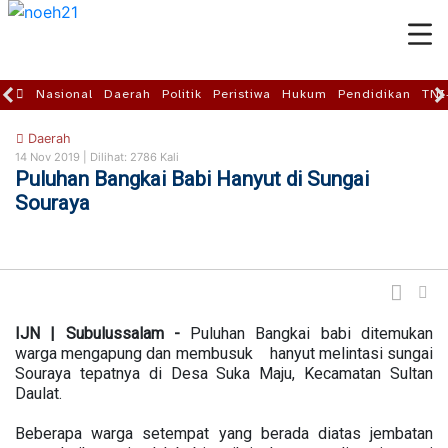
Nasional
Daerah
Politik
Peristiwa
Hukum
Pendidikan
TNI
Daerah
14 Nov 2019 |
Dilihat: 2786 Kali
Puluhan Bangkai Babi Hanyut di Sungai
Souraya
IJN | Subulussalam -
Puluhan Bangkai babi ditemukan
warga mengapung dan membusuk hanyut melintasi sungai
Souraya tepatnya di Desa Suka Maju, Kecamatan Sultan
Daulat.
Beberapa warga setempat yang berada diatas jembatan