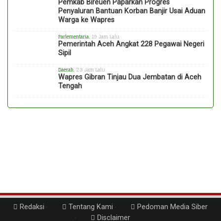
Pemkab Bireuen Paparkan Progres
Penyaluran Bantuan Korban Banjir Usai Aduan
Warga ke Wapres
Parlementaria
, 19 Jam Lalu
Pemerintah Aceh Angkat 228 Pegawai Negeri
Sipil
Daerah
, 23 Jam Lalu
Wapres Gibran Tinjau Dua Jembatan di Aceh
Tengah
Redaksi
Tentang Kami
Pedoman Media Siber
Disclaimer