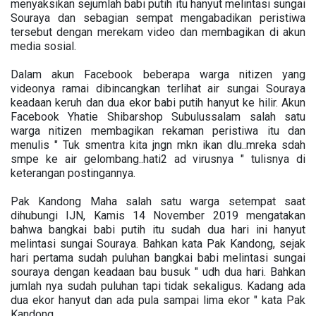
menyaksikan sejumlah babi putih itu hanyut melintasi sungai
Souraya dan sebagian sempat mengabadikan peristiwa
tersebut dengan merekam video dan membagikan di akun
media sosial.
Dalam akun Facebook beberapa warga nitizen yang
videonya ramai dibincangkan terlihat air sungai Souraya
keadaan keruh dan dua ekor babi putih hanyut ke hilir. Akun
Facebook Yhatie Shibarshop Subulussalam salah satu
warga nitizen membagikan rekaman peristiwa itu dan
menulis " Tuk smentra kita jngn mkn ikan dlu..mreka sdah
smpe ke air gelombang..hati2 ad virusnya " tulisnya di
keterangan postingannya.
Pak Kandong Maha salah satu warga setempat saat
dihubungi IJN, Kamis 14 November 2019 mengatakan
bahwa bangkai babi putih itu sudah dua hari ini hanyut
melintasi sungai Souraya. Bahkan kata Pak Kandong, sejak
hari pertama sudah puluhan bangkai babi melintasi sungai
souraya dengan keadaan bau busuk " udh dua hari. Bahkan
jumlah nya sudah puluhan tapi tidak sekaligus. Kadang ada
dua ekor hanyut dan ada pula sampai lima ekor " kata Pak
Kandong.